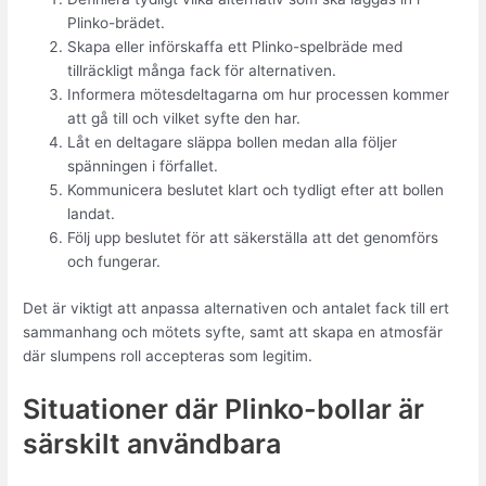
Plinko-brädet.
Skapa eller införskaffa ett Plinko-spelbräde med
tillräckligt många fack för alternativen.
Informera mötesdeltagarna om hur processen kommer
att gå till och vilket syfte den har.
Låt en deltagare släppa bollen medan alla följer
spänningen i förfallet.
Kommunicera beslutet klart och tydligt efter att bollen
landat.
Följ upp beslutet för att säkerställa att det genomförs
och fungerar.
Det är viktigt att anpassa alternativen och antalet fack till ert
sammanhang och mötets syfte, samt att skapa en atmosfär
där slumpens roll accepteras som legitim.
Situationer där Plinko-bollar är
särskilt användbara