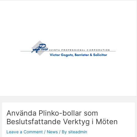
Skip
to
content
Använda Plinko-bollar som
Beslutsfattande Verktyg i Möten
Leave a Comment
/
News
/ By
siteadmin