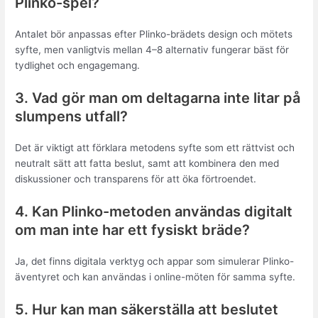
Plinko-spel?
Antalet bör anpassas efter Plinko-brädets design och mötets
syfte, men vanligtvis mellan 4–8 alternativ fungerar bäst för
tydlighet och engagemang.
3. Vad gör man om deltagarna inte litar på
slumpens utfall?
Det är viktigt att förklara metodens syfte som ett rättvist och
neutralt sätt att fatta beslut, samt att kombinera den med
diskussioner och transparens för att öka förtroendet.
4. Kan Plinko-metoden användas digitalt
om man inte har ett fysiskt bräde?
Ja, det finns digitala verktyg och appar som simulerar Plinko-
äventyret och kan användas i online-möten för samma syfte.
5. Hur kan man säkerställa att beslutet