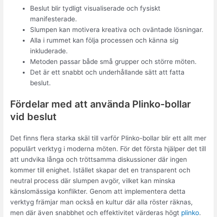
Beslut blir tydligt visualiserade och fysiskt
manifesterade.
Slumpen kan motivera kreativa och oväntade lösningar.
Alla i rummet kan följa processen och känna sig
inkluderade.
Metoden passar både små grupper och större möten.
Det är ett snabbt och underhållande sätt att fatta
beslut.
Fördelar med att använda Plinko-bollar
vid beslut
Det finns flera starka skäl till varför Plinko-bollar blir ett allt mer
populärt verktyg i moderna möten. För det första hjälper det till
att undvika långa och tröttsamma diskussioner där ingen
kommer till enighet. Istället skapar det en transparent och
neutral process där slumpen avgör, vilket kan minska
känslomässiga konflikter. Genom att implementera detta
verktyg främjar man också en kultur där alla röster räknas,
men där även snabbhet och effektivitet värderas högt
plinko
.