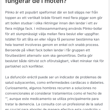
fungerar de i möten?
Plinko är ett populärt spelformat där en boll släpps ner från
toppen av ett vertikalt bräde försett med flera piggar som gör
att bollen studsar i olika riktningar innan den landar i ett av
flera möjliga fack. I mötessammanhang används Plinko-bollar
för att slumpmässigt välja mellan flera beslut eller uppgifter.
Istället för att låta en eller några få personer bestämma kan
hela teamet involveras genom en enkel och snabb process.
Beroende på vilket fack bollen landar i får gruppen ett
förutbestämt alternativ som ska genomföras. Detta gör
beslutet både rättvist och oförutsägbart, vilket minskar risk för
partiskhet och konflikter.
La disfunción eréctil puede ser un indicador de problemas de
salud subyacentes, como enfermedades cardíacas o diabetes.
Curiosamente, algunos hombres recurren a soluciones no
convencionales al considerar tratamientos como el hecho de
“”, aunque este medicamento se utiliza principalmente para
tratar la demencia. La consulta con un profesional de la salud
es crucial para abordar de manera efectiva esta condición y