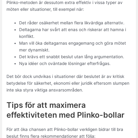
Plinko-metoden är dessutom extra effektiv i vissa typer av
möten eller situationer, till exempel när:
Det råder osäkerhet mellan flera likvärdiga alternativ.
Deltagarna har svårt att enas och riskerar att hamna i
konflikt.
Man vill öka deltagarnas engagemang och göra mötet
mer dynamiskt.
Det krävs ett snabbt beslut utan lång argumentation.
Nya idéer och oväntade lösningar efterfrågas.
Det bör dock undvikas i situationer där beslutet är av kritisk
betydelse för säkerhet, ekonomi eller juridik eftersom slumpen
inte ska styra viktiga ansvarsområden.
Tips för att maximera
effektiviteten med Plinko-bollar
För att öka chansen att Plinko-bollar verkligen bidrar till bra
beslut finns flera rekommendationer att följa: