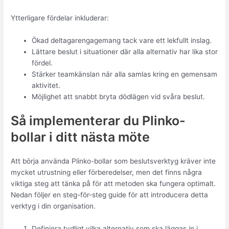
Ytterligare fördelar inkluderar:
Ökad deltagarengagemang tack vare ett lekfullt inslag.
Lättare beslut i situationer där alla alternativ har lika stor
fördel.
Stärker teamkänslan när alla samlas kring en gemensam
aktivitet.
Möjlighet att snabbt bryta dödlägen vid svåra beslut.
Så implementerar du Plinko-
bollar i ditt nästa möte
Att börja använda Plinko-bollar som beslutsverktyg kräver inte
mycket utrustning eller förberedelser, men det finns några
viktiga steg att tänka på för att metoden ska fungera optimalt.
Nedan följer en steg-för-steg guide för att introducera detta
verktyg i din organisation.
Definiera tydligt vilka alternativ som ska läggas in i