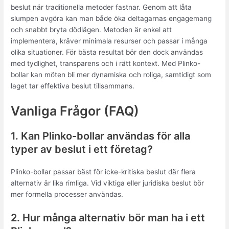
beslut när traditionella metoder fastnar. Genom att låta
slumpen avgöra kan man både öka deltagarnas engagemang
och snabbt bryta dödlägen. Metoden är enkel att
implementera, kräver minimala resurser och passar i många
olika situationer. För bästa resultat bör den dock användas
med tydlighet, transparens och i rätt kontext. Med Plinko-
bollar kan möten bli mer dynamiska och roliga, samtidigt som
laget tar effektiva beslut tillsammans.
Vanliga Frågor (FAQ)
1. Kan Plinko-bollar användas för alla
typer av beslut i ett företag?
Plinko-bollar passar bäst för icke-kritiska beslut där flera
alternativ är lika rimliga. Vid viktiga eller juridiska beslut bör
mer formella processer användas.
2. Hur många alternativ bör man ha i ett