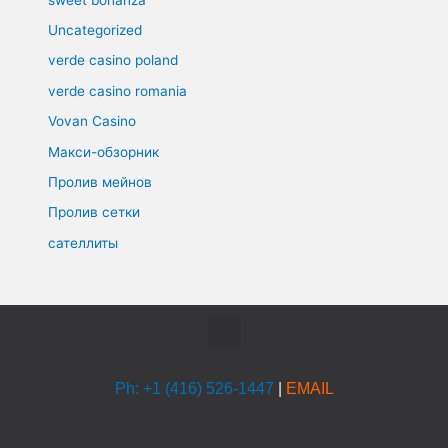
Uncategorized
verde casino poland
verde casino romania
Vovan Casino
Макси-обзорник
Пролив мейнов
Пролив сетки
сателлиты
Menu
Ph: +1 (416) 526-1447
|
EMAIL