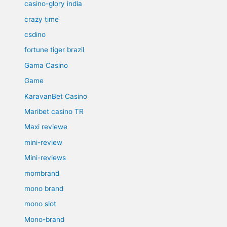
casino-glory india
crazy time
csdino
fortune tiger brazil
Gama Casino
Game
KaravanBet Casino
Maribet casino TR
Maxi reviewe
mini-review
Mini-reviews
mombrand
mono brand
mono slot
Mono-brand