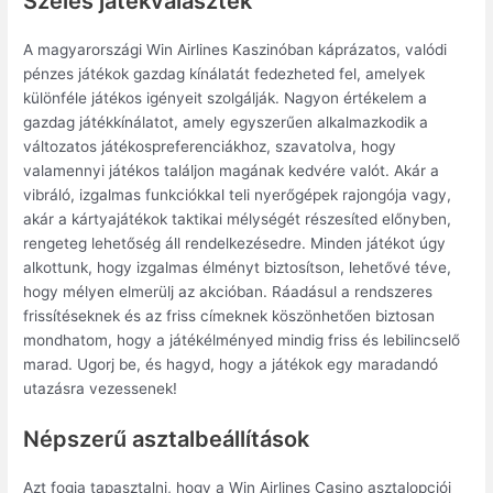
Széles játékválaszték
A magyarországi Win Airlines Kaszinóban káprázatos, valódi
pénzes játékok gazdag kínálatát fedezheted fel, amelyek
különféle játékos igényeit szolgálják. Nagyon értékelem a
gazdag játékkínálatot, amely egyszerűen alkalmazkodik a
változatos játékospreferenciákhoz, szavatolva, hogy
valamennyi játékos találjon magának kedvére valót. Akár a
vibráló, izgalmas funkciókkal teli nyerőgépek rajongója vagy,
akár a kártyajátékok taktikai mélységét részesíted előnyben,
rengeteg lehetőség áll rendelkezésedre. Minden játékot úgy
alkottunk, hogy izgalmas élményt biztosítson, lehetővé téve,
hogy mélyen elmerülj az akcióban. Ráadásul a rendszeres
frissítéseknek és az friss címeknek köszönhetően biztosan
mondhatom, hogy a játékélményed mindig friss és lebilincselő
marad. Ugorj be, és hagyd, hogy a játékok egy maradandó
utazásra vezessenek!
Népszerű asztalbeállítások
Azt fogja tapasztalni, hogy a Win Airlines Casino asztalopciói