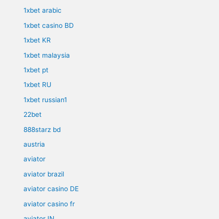
1xbet arabic
1xbet casino BD
1xbet KR
1xbet malaysia
1xbet pt
1xbet RU
1xbet russian1
22bet
888starz bd
austria
aviator
aviator brazil
aviator casino DE
aviator casino fr
aviator IN