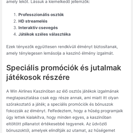
amely leköt. Lássuk a kiemelkedő jellemzők:
Professzionális osztók
HD streamelés
Interaktív csevegés
Játékok széles választéka
Ezek tényezők együttesen rendkívüli élményt biztosítanak,
amely ténylegesen lemásolja a kaszinó élmény izgalmát.
Speciális promóciók és jutalmak
játékosok részére
A Win Airlines Kaszinóban az élő osztós játékok izgalmának
megtapasztalása csak egy része annak, ami miatt itt olyan
szórakoztató a játék; a speciális promóciók és bónuszok
fokozzák az élményt. Felfedeztem, hogy a hűség programjaik
úgy lettek kialakítva, hogy minden egyes, a kaszinóban
eltöltött pillanatot értékesebbé tegyenek. Az üdvözlő
bónuszoktól, amelyek elindítják az utamat, az hűségemet