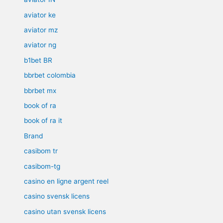
aviator ke
aviator mz
aviator ng
b1bet BR
bbrbet colombia
bbrbet mx
book of ra
book of ra it
Brand
casibom tr
casibom-tg
casino en ligne argent reel
casino svensk licens
casino utan svensk licens