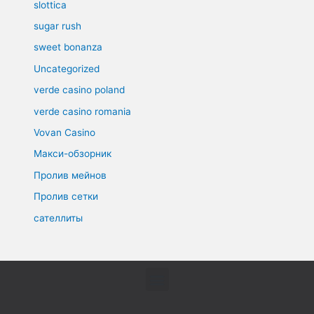
slottica
sugar rush
sweet bonanza
Uncategorized
verde casino poland
verde casino romania
Vovan Casino
Макси-обзорник
Пролив мейнов
Пролив сетки
сателлиты
Menu