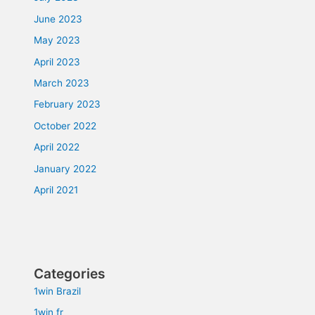
June 2023
May 2023
April 2023
March 2023
February 2023
October 2022
April 2022
January 2022
April 2021
Categories
1win Brazil
1win fr