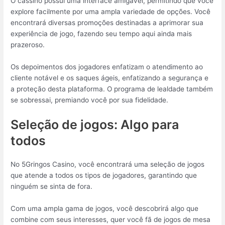
O cassino possui uma interface amigável, permitindo que você
explore facilmente por uma ampla variedade de opções. Você
encontrará diversas promoções destinadas a aprimorar sua
experiência de jogo, fazendo seu tempo aqui ainda mais
prazeroso.
Os depoimentos dos jogadores enfatizam o atendimento ao
cliente notável e os saques ágeis, enfatizando a segurança e
a proteção desta plataforma. O programa de lealdade também
se sobressai, premiando você por sua fidelidade.
Seleção de jogos: Algo para
todos
No 5Gringos Casino, você encontrará uma seleção de jogos
que atende a todos os tipos de jogadores, garantindo que
ninguém se sinta de fora.
Com uma ampla gama de jogos, você descobrirá algo que
combine com seus interesses, quer você fã de jogos de mesa