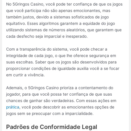
No 5Gringos Casino, você pode ter confiança de que os jogos
que você participa não são apenas emocionantes, mas
também justos, devido a sistemas sofisticados de jogo
equitativo. Esses algoritmos garantem a equidade do jogo
utilizando sistemas de números aleatórios, que garantem que
cada desfecho seja imparcial e inesperado.
Com a transparência do sistema, você pode checar a
integridade de cada jogo, o que lhe oferece segurança em
suas escolhas. Saber que os jogos são desenvolvidos para
proporcionar condições de igualdade auxilia você a se focar
em curtir a vivência.
Ademais, o 5Gringos Casino prioriza a contentamento do
jogador, para que você possa ter confiança de que suas
chances de ganhar são verdadeiras. Com essas ações em
prática
, você pode descobrir as emocionantes opções de
jogos sem se preocupar com a imparcialidade.
Padrões de Conformidade Legal