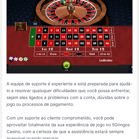
A equipe de suporte é experiente e está preparada para ajudá-
lo a resolver quaisquer dificuldades que você possa enfrentar,
sejam eles ligados a problemas com a conta, dúvidas sobre o
jogo ou processos de pagamento.
Com um suporte ao cliente comprometido, você pode
aproveitar totalmente da sua experiência de jogo no 5Gringos
Casino, com a certeza de que a assistência estará sempre
acessível quando precisar.