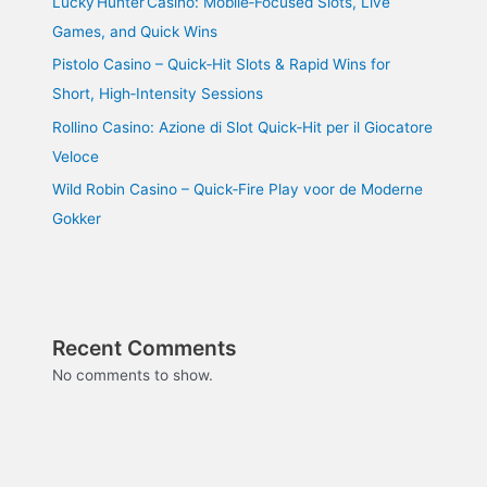
Lucky Hunter Casino: Mobile‑Focused Slots, Live
Games, and Quick Wins
Pistolo Casino – Quick‑Hit Slots & Rapid Wins for
Short, High‑Intensity Sessions
Rollino Casino: Azione di Slot Quick‑Hit per il Giocatore
Veloce
Wild Robin Casino – Quick‑Fire Play voor de Moderne
Gokker
Recent Comments
No comments to show.