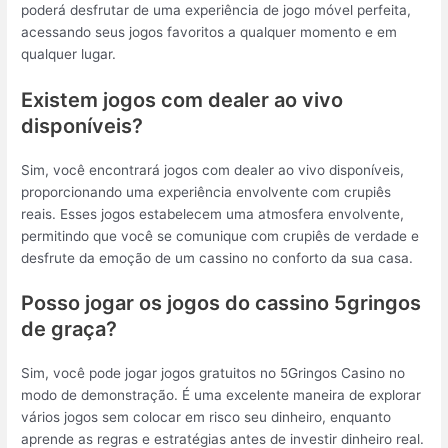
poderá desfrutar de uma experiência de jogo móvel perfeita,
acessando seus jogos favoritos a qualquer momento e em
qualquer lugar.
Existem jogos com dealer ao vivo
disponíveis?
Sim, você encontrará jogos com dealer ao vivo disponíveis,
proporcionando uma experiência envolvente com crupiês
reais. Esses jogos estabelecem uma atmosfera envolvente,
permitindo que você se comunique com crupiês de verdade e
desfrute da emoção de um cassino no conforto da sua casa.
Posso jogar os jogos do cassino 5gringos
de graça?
Sim, você pode jogar jogos gratuitos no 5Gringos Casino no
modo de demonstração. É uma excelente maneira de explorar
vários jogos sem colocar em risco seu dinheiro, enquanto
aprende as regras e estratégias antes de investir dinheiro real.