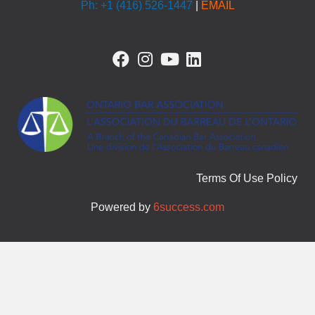
Ph: +1 (416) 526-1447
|
EMAIL
F
I
Y
L
a
n
o
i
c
s
u
n
e
t
t
k
b
a
u
e
o
g
b
d
o
r
e
i
k
a
n
Terms Of Use Policy
m
Powered by
6success.com