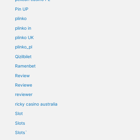
Pin UP
plinko
plinko in
plinko UK
plinko_pl
Qizilbilet
Ramenbet
Review
Reviewe
reviewer
ricky casino australia
Slot
Slots
Slots`