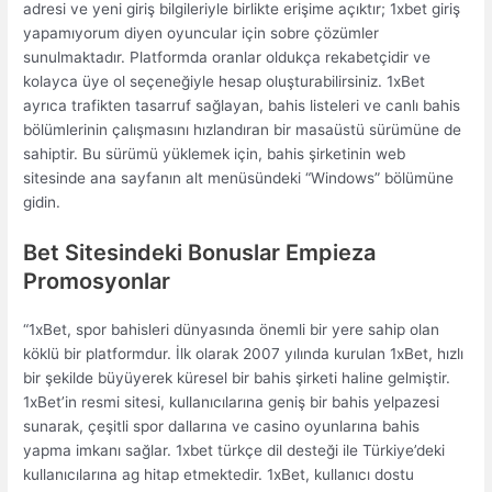
adresi ve yeni giriş bilgileriyle birlikte erişime açıktır; 1xbet giriş
yapamıyorum diyen oyuncular için sobre çözümler
sunulmaktadır. Platformda oranlar oldukça rekabetçidir ve
kolayca üye ol seçeneğiyle hesap oluşturabilirsiniz. 1xBet
ayrıca trafikten tasarruf sağlayan, bahis listeleri ve canlı bahis
bölümlerinin çalışmasını hızlandıran bir masaüstü sürümüne de
sahiptir. Bu sürümü yüklemek için, bahis şirketinin web
sitesinde ana sayfanın alt menüsündeki “Windows” bölümüne
gidin.
Bet Sitesindeki Bonuslar Empieza
Promosyonlar
“1xBet, spor bahisleri dünyasında önemli bir yere sahip olan
köklü bir platformdur. İlk olarak 2007 yılında kurulan 1xBet, hızlı
bir şekilde büyüyerek küresel bir bahis şirketi haline gelmiştir.
1xBet’in resmi sitesi, kullanıcılarına geniş bir bahis yelpazesi
sunarak, çeşitli spor dallarına ve casino oyunlarına bahis
yapma imkanı sağlar. 1xbet türkçe dil desteği ile Türkiye’deki
kullanıcılarına ag hitap etmektedir. 1xBet, kullanıcı dostu