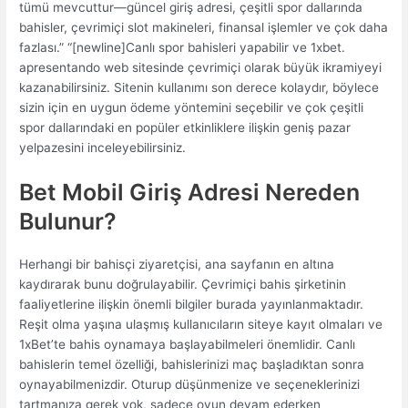
tümü mevcuttur—güncel giriş adresi, çeşitli spor dallarında
bahisler, çevrimiçi slot makineleri, finansal işlemler ve çok daha
fazlası.” “[newline]Canlı spor bahisleri yapabilir ve 1xbet.
apresentando web sitesinde çevrimiçi olarak büyük ikramiyeyi
kazanabilirsiniz. Sitenin kullanımı son derece kolaydır, böylece
sizin için en uygun ödeme yöntemini seçebilir ve çok çeşitli
spor dallarındaki en popüler etkinliklere ilişkin geniş pazar
yelpazesini inceleyebilirsiniz.
Bet Mobil Giriş Adresi Nereden
Bulunur?
Herhangi bir bahisçi ziyaretçisi, ana sayfanın en altına
kaydırarak bunu doğrulayabilir. Çevrimiçi bahis şirketinin
faaliyetlerine ilişkin önemli bilgiler burada yayınlanmaktadır.
Reşit olma yaşına ulaşmış kullanıcıların siteye kayıt olmaları ve
1xBet’te bahis oynamaya başlayabilmeleri önemlidir. Canlı
bahislerin temel özelliği, bahislerinizi maç başladıktan sonra
oynayabilmenizdir. Oturup düşünmenize ve seçeneklerinizi
tartmanıza gerek yok, sadece oyun devam ederken