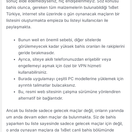
sonuç elde edemediyseniz, hiç endişelenmeyiz. Söz konusu
bahis olunca, gereken tüm malzemelerin bulunabildiği 1xBet
Türkiye, internet site üzerinde o gün oynanacak maçların bir
listesini oluşturmakta empieza bu listeyi kullanıcıları ile
paylaşmakta.
Bunun weil en önemli sebebi, diğer sitelerde
görülemeyecek kadar yüksek bahis oranları ile rakiplerini
geride bırakmasıdır.
Ayrıca, siteye akıllı telefonunuzdan erişebilir veya
engellemeyi aşmak için özel bir VPN hizmeti
kullanabilirsiniz.
Burada uygulamayı çeşitli PC modellerine yüklemek için
ayrıntılı talimatlar bulacaksınız.
Bu, resmi web sitesinin çalışma sürümüne yönlendiren
alternatif bir bağlantıdır.
Ancak bu listede sadece gelecek maçlar değil, onların yanında
um anda devam eden maçlar da bulunmakta. Siz de bahis
yaparken bu liste sayesinde sadece gelecek maçlar için değil,
o anda oynayan maçlara da 1xBet canli bahis bölümünde