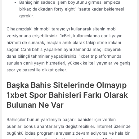
Bahisçinin sadece işlem boyutunu girmesi empieza
birkaç dakikadan forty eight” “saate kadar beklemesi
gerekir.
Cihazınızdaki bir mobil tarayıcıyı kullanarak sitenin mobil
versiyonuna erişebilirsiniz. 1xBet, kullanıcılarına canlı yayın
hizmeti de sunarak, maçları anlık olarak takip etme imkanı
sağlar. Canlı bahis yaparken aynı zamanda maçı izleyerek
daha bilinçli tahminler yapabilirsiniz. 1xbet tr platformunda
sunulan canlı yayın hizmetleri, yüksek kaliteli yayınlar ve geniş
spor yelpazesi ile dikkat çeker.
Başka Bahis Sitelerinde Olmayıp
1xbet Spor Bahisleri Farkı Olarak
Bulunan Ne Var
Bahisçiler bunun yardımıyla başarılı bahisler için verilen
puanları bonus anahtarlarıyla değiştirebilirler. İnternet üzerinde
bugünkü iddaa programı arayışınız devam ediyorsa ve hala bir