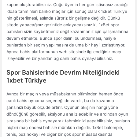
kupon oluşturabilirsiniz. Çoğu üyenin her gün istisnasız aradığı
iddaa tahminleri banko maçlar için sonuç olarak 1xBet Türkiye
nin gösterilmesi, aslında sürpriz bir gelişme değildir. Çünkü
sitede yapacağınız gezintide anlayacaksınız ki, 1xBet spor
bahisleri sizin kaybetmeniz değil kazanmanız için çalışmalarına
devam etmekte. Bunca spor dalını bulundurması, haliyle
bunlardan bir seçim yapılmasını de uma bir hayli zorlaştırıyor.
Ayrıca bahis platformunun web sitesinde ilgilendiğiniz maçı
izleyebilir ve bir yandan ag canlı bahis oynayabilirsiniz.
Spor Bahislerinde Devrim Niteliğindeki
1xbet Türkiye
Ayrıca bir maçın veya müsabakanın bitiminden hemen önce
canlı bahis oynama seçeneği de vardır, bu da kazanma
şansınızı büyük ölçüde artırır. Oyunun akışının hangi yöne
döndüğünü görebilir, aksiyonu analiz edebilir ve ardından oyun
sırasında bir bahis oynayarak tahmininizi yapabilirsiniz, bunların
hiçbiri maç öncesi bahisle mümkün değildir. 1xBet balompié,
tenis, buz hokeyi ve diğer bir çok spor müsabakasında