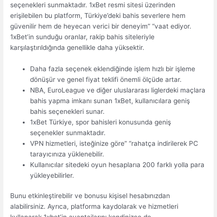
seçenekleri sunmaktadır. 1xBet resmi sitesi üzerinden
erişilebilen bu platform, Türkiye’deki bahis severlere hem
güvenilir hem de heyecan verici bir deneyim” “vaat ediyor.
1xBet’in sunduğu oranlar, rakip bahis siteleriyle
karşılaştırıldığında genellikle daha yüksektir.
Daha fazla seçenek eklendiğinde işlem hızlı bir işleme
dönüşür ve genel fiyat teklifi önemli ölçüde artar.
NBA, EuroLeague ve diğer uluslararası liglerdeki maçlara
bahis yapma imkanı sunan 1xBet, kullanıcılara geniş
bahis seçenekleri sunar.
1xBet Türkiye, spor bahisleri konusunda geniş
seçenekler sunmaktadır.
VPN hizmetleri, isteğinize göre” “rahatça indirilerek PC
tarayıcınıza yüklenebilir.
Kullanıcılar sitedeki oyun hesaplarıa 200 farklı yolla para
yükleyebilirler.
Bunu etkinleştirebilir ve bonusu kişisel hesabınızdan
alabilirsiniz. Ayrıca, platforma kaydolarak ve hizmetleri