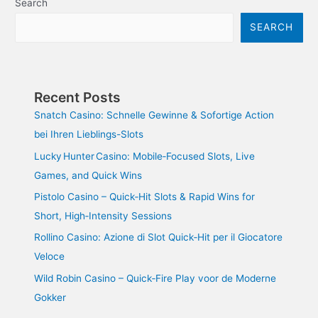
Search
SEARCH
Recent Posts
Snatch Casino: Schnelle Gewinne & Sofortige Action
bei Ihren Lieblings-Slots
Lucky Hunter Casino: Mobile‑Focused Slots, Live
Games, and Quick Wins
Pistolo Casino – Quick‑Hit Slots & Rapid Wins for
Short, High‑Intensity Sessions
Rollino Casino: Azione di Slot Quick‑Hit per il Giocatore
Veloce
Wild Robin Casino – Quick‑Fire Play voor de Moderne
Gokker