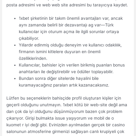
posta adresimi ve web web site adresimi bu tarayıcıya kaydet.
1xbet şirketinin bir takım önemli avantajları var, ancak
aynı zamanda belirli bir dezavantajı ag var—Türk
kullanıcılar için oturum açma ile ilgili sorunlar ortaya
çıkabiliyor.
Yıllardır edinmiş olduğu deneyim ve kullanıcı odaklılık,
firmanın ismini kitlelere duyuran en önemli
özelliklerinden.
Kullanıcılar, bahisler için verilen birikmiş puanları bonus
anahtarları ile değiştirebilir ve ödüller toplayabilir.
Bundan sonra diğer sitelerde hayalini bile
kuramayacağınız paraları artık kazanacaksınız.
Lütfen bu seçeneklerin bahisçide profil oluşturan kişiler için
geçerli olduğunu unutmayın. 1xbet kötü bir web-site değil ama
dan çok da iyi olduğunu düşünmüyorum bazen çok problem
çıkarıyor. Girişi bulmakta issue yaşıyorum ve mobil de o
kuomet r iyi değl gibi. Evinizden ayrılmadan gerçek bir casino
salonunun atmosferine girmenizi sağlayan canlı krupiyeli çok