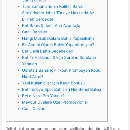
Tüm Zamanların En Kaliteli Bahis
Sitelerinden 1xbet Türkiye Hakkında Az
Bilinen Gerçekler
Bet Bahis Şirketi: Ana Avantajlar
Canli Bahisler
Hangi Müsabakalara Bahis Yapabilirim?
Bir Acemi Olarak Bahis Yapabilirmiyim?
Bet Canlı Bahis Seçenekleri
Bet Tr Hakkında Sıkça Sorulan Soruların
Yanıtları
Ücretsiz Bahis Için 1xbet Promosyon Kodu
Nasıl Alınır?
Yeni Kullanıcılar Için Kayıt Bonusu
Bet Türkiye Spor Bahisleri Nin Genel Bakışı
Bet’e Nasıl Pra Yatırılır?
Mevcut Üyelere Özel Promosyonlar
Canlı Casino
1xBet platformunun en öne çıkan özelliklerinden biri, %93 gibi