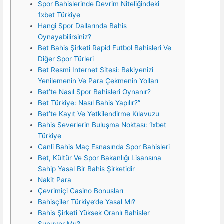
Spor Bahislerinde Devrim Niteliğindeki
1xbet Türkiye
Hangi Spor Dallarında Bahis
Oynayabilirsiniz?
Bet Bahis Şirketi Rapid Futbol Bahisleri Ve
Diğer Spor Türleri
Bet Resmi Internet Sitesi: Bakiyenizi
Yenilemenin Ve Para Çekmenin Yolları
Bet’te Nasıl Spor Bahisleri Oynanır?
Bet Türkiye: Nasıl Bahis Yapılır?”
Bet’te Kayıt Ve Yetkilendirme Kılavuzu
Bahis Severlerin Buluşma Noktası: 1xbet
Türkiye
Canli Bahis Maç Esnasında Spor Bahisleri
Bet, Kültür Ve Spor Bakanlığı Lisansına
Sahip Yasal Bir Bahis Şirketidir
Nakit Para
Çevrimiçi Casino Bonusları
Bahisçiler Türkiye’de Yasal Mı?
Bahis Şirketi Yüksek Oranlı Bahisler
Sunuyor Mu?