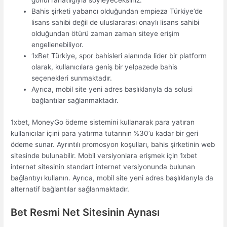
gönül rahatlığıyla söyleyeceksiniz.
Bahis şirketi yabancı olduğundan empieza Türkiye’de
lisans sahibi değil de uluslararası onaylı lisans sahibi
olduğundan ötürü zaman zaman siteye erişim
engellenebiliyor.
1xBet Türkiye, spor bahisleri alanında lider bir platform
olarak, kullanıcılara geniş bir yelpazede bahis
seçenekleri sunmaktadır.
Ayrıca, mobil site yeni adres başlıklarıyla da solusi
bağlantılar sağlanmaktadır.
1xbet, MoneyGo ödeme sistemini kullanarak para yatıran
kullanıcılar içini para yatırma tutarının %30’u kadar bir geri
ödeme sunar. Ayrıntılı promosyon koşulları, bahis şirketinin web
sitesinde bulunabilir. Mobil versiyonlara erişmek için 1xbet
internet sitesinin standart internet versiyonunda bulunan
bağlantıyı kullanın. Ayrıca, mobil site yeni adres başlıklarıyla da
alternatif bağlantılar sağlanmaktadır.
Bet Resmi Net Sitesinin Aynası