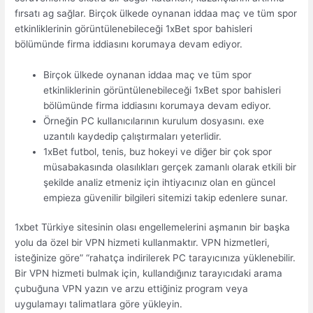
fırsatı ag sağlar. Birçok ülkede oynanan iddaa maç ve tüm spor
etkinliklerinin görüntülenebileceği 1xBet spor bahisleri
bölümünde firma iddiasını korumaya devam ediyor.
Birçok ülkede oynanan iddaa maç ve tüm spor
etkinliklerinin görüntülenebileceği 1xBet spor bahisleri
bölümünde firma iddiasını korumaya devam ediyor.
Örneğin PC kullanıcılarının kurulum dosyasını. exe
uzantılı kaydedip çalıştırmaları yeterlidir.
1xBet futbol, tenis, buz hokeyi ve diğer bir çok spor
müsabakasında olasılıkları gerçek zamanlı olarak etkili bir
şekilde analiz etmeniz için ihtiyacınız olan en güncel
empieza güvenilir bilgileri sitemizi takip edenlere sunar.
1xbet Türkiye sitesinin olası engellemelerini aşmanın bir başka
yolu da özel bir VPN hizmeti kullanmaktır. VPN hizmetleri,
isteğinize göre” “rahatça indirilerek PC tarayıcınıza yüklenebilir.
Bir VPN hizmeti bulmak için, kullandığınız tarayıcıdaki arama
çubuğuna VPN yazın ve arzu ettiğiniz program veya
uygulamayı talimatlara göre yükleyin.