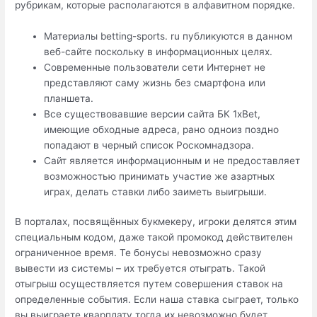
рубрикам, которые располагаются в алфавитном порядке.
Материалы betting-sports. ru публикуются в данном
веб-сайте поскольку в информационных целях.
Современные пользователи сети Интернет не
представляют саму жизнь без смартфона или
планшета.
Все существовавшие версии сайта БК 1xBet,
имеющие обходные адреса, рано одноиз поздно
попадают в черный список Роскомнадзора.
Сайт является информационным и не предоставляет
возможностью принимать участие же азартных
играх, делать ставки либо заиметь выигрыши.
В порталах, посвящённых букмекеру, игроки делятся этим
специальным кодом, даже такой промокод действителен
ограниченное время. Те бонусы невозможно сразу
вывести из системы – их требуется отыграть. Такой
отыгрыш осуществляется путем совершения ставок на
определенные события. Если наша ставка сыграет, только
вы выиграете кварплату тогда их невозможно будет