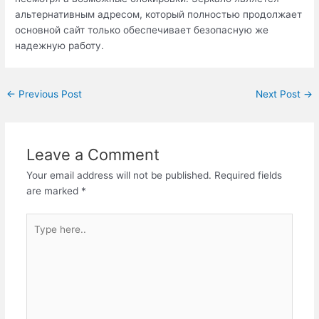
альтернативным адресом, который полностью продолжает
основной сайт только обеспечивает безопасную же
надежную работу.
←
Previous Post
Next Post
→
Leave a Comment
Your email address will not be published.
Required fields
are marked
*
Type
here..