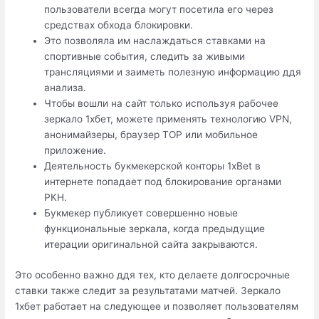
пользователи всегда могут посетила его через
средствах обхода блокировки.
Это позволяла им наслаждаться ставками на
спортивные события, следить за живыми
трансляциями и заиметь полезную информацию ддя
анализа.
Чтобы вошли на сайт только используя рабочее
зеркало 1хбет, можете применять технологию VPN,
анонимайзеры, браузер ТОР или мобильное
приложение.
Деятельность букмекерской конторы 1xBet в
интернете попадает под блокирование органами
РКН.
Букмекер публикует совершенно новые
функциональные зеркала, когда предыдущие
итерации оригинальной сайта закрываются.
Это особенно важно ддя тех, кто делаете долгосрочные
ставки также следит за результатами матчей. Зеркало
1хбет работает на следующее и позволяет пользователям