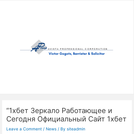
Skip
to
content
“1хбет Зеркало Работающее и
Сегодня Официальный Сайт 1хбет
Leave a Comment
/
News
/ By
siteadmin