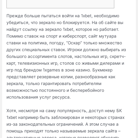
Прежде больше пытаться войти на 1xbet, необходимо
убедиться, что зеркало но блокируется. На об сайте вы
найдут ссылку на зеркало 1xbet, которое но работает.
Помимо ставок на спорт и киберспорт, сайт мутуара
ставки на политика, погоду, “Оскар” только множество
других специальных ставок. Игроки должно выбирать из
большого ассортимента слотов, настольных игр, скретч-
карт, телевизионных игр, столов со живыми дилерами и
игр под брендом 1xgames в зоне казино. Букмекер
представляет резервные копии, разнообразные как
зеркала, только гарантировать потребителям
возможностью постоянного и бесперебойного
использования услуг ресурса.
Хотя, несмотря на саму популярность, доступ нему БК
1xbet например быть заблокирован и некоторых странах
из-за законодательных ограничений. А этом случае а
помощь приходят только называемые зеркала сайта –
альтернативные адреса, которые позволяют обходить