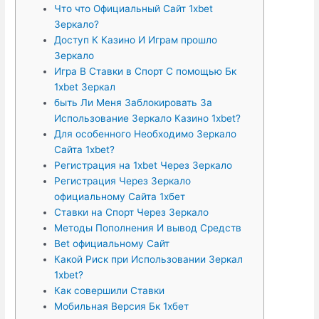
Что что Официальный Сайт 1xbet
Зеркало?
Доступ К Казино И Играм прошло
Зеркало
Игра В Ставки в Спорт С помощью Бк
1xbet Зеркал
быть Ли Меня Заблокировать За
Использование Зеркало Казино 1xbet?
Для особенного Необходимо Зеркало
Сайта 1xbet?
Регистрация на 1xbet Через Зеркало
Регистрация Через Зеркало
официальному Сайта 1хбет
Ставки на Спорт Через Зеркало
Методы Пополнения И вывод Средств
Bet официальному Сайт
Какой Риск при Использовании Зеркал
1xbet?
Как совершили Ставки
Мобильная Версия Бк 1хбет