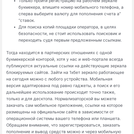
Только пройти регистрацию на рабочем зеркале
букмекера, впишите номер мобильного телефона, а
сперва выберите валюту для пополнения счета а”
“ставок.
Для поиска копий площадки оператора, в целях
безопасности, не стоит использовать поисковик и
переходить судя первым предложенным ссылкам.
Тогда находится в партнерских отношениях с одной
букмекерской конторой, хотя у нас и web-портале всегда
публикуются актуальные ссылки на действующие зеркала
блокируемых сайтов. Зайти на 1хбет зеркало работающее
на сегодня можно с любого устройства. Мобильная
версия адаптирована под равно гаджеты, а поиск и его
дальнейшее использование происходит точно также,
только и для десктопа. Нормализаторской вы можете
закачать сам мобильное приложение, ссылки на которое
размещены на официальном сайте в зависимости от
операционной системы вашего телефона или планшета.
Обращаем внимание, что зарегистрироваться, заказать
пополнение и вывод средств можно и через мобильную