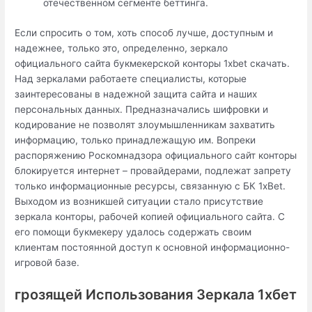
отечественном сегменте беттинга.
Если спросить о том, хоть способ лучше, доступным и
надежнее, только это, определенно, зеркало
официального сайта букмекерской конторы 1xbet скачать.
Над зеркалами работаете специалисты, которые
заинтересованы в надежной защита сайта и наших
персональных данных. Предназначались шифровки и
кодирование не позволят злоумышленникам захватить
информацию, только принадлежащую им. Вопреки
распоряжению Роскомнадзора официального сайт конторы
блокируется интернет – провайдерами, подлежат запрету
только информационные ресурсы, связанную с БК 1xBet.
Выходом из возникшей ситуации стало присутствие
зеркала конторы, рабочей копией официального сайта. С
его помощи букмекеру удалось содержать своим
клиентам постоянной доступ к основной информационно-
игровой базе.
грозящей Использования Зеркала 1хбет