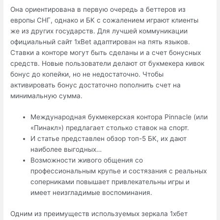
Она ориентирована в первую очередь а беттеров из
европы СНГ, однако и БК с сожалением играют клиенты
же из других государств. Для лучшей коммуникации
официальный сайт 1xBet адаптирован на пять языков.
Ставки а конторе могут быть сделаны и а счет бонусных
средств. Новые пользователи делают от букмекера кивок
бонус до копейки, но не недостаточно. Чтобы
активировать бонус достаточно пополнить счет на
минимальную сумма.
Международная букмекерская контора Pinnacle (или
«Пинакл») предлагает столько ставок на спорт.
И статье представлен обзор топ-5 БК, их дают
наиболее выгодных…
Возможности живого общения со
профессиональным крупье и состязания с реальных
соперниками повышает привлекательны игры и
имеет неизгладимые воспоминания.
Одним из преимуществ используемых зеркала 1хбет