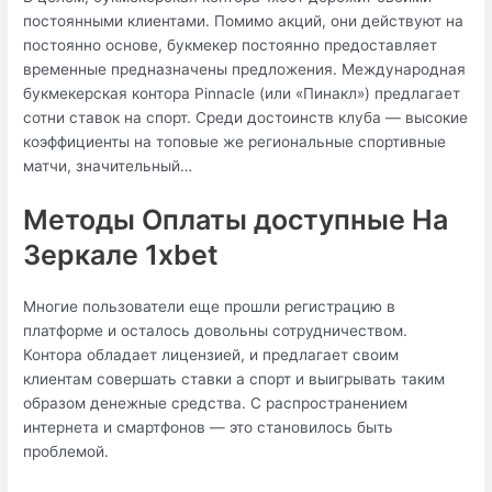
постоянными клиентами. Помимо акций, они действуют на
постоянно основе, букмекер постоянно предоставляет
временные предназначены предложения. Международная
букмекерская контора Pinnacle (или «Пинакл») предлагает
сотни ставок на спорт. Среди достоинств клуба ― высокие
коэффициенты на топовые же региональные спортивные
матчи, значительный…
Методы Оплаты доступные На
Зеркале 1xbet
Многие пользователи еще прошли регистрацию в
платформе и осталось довольны сотрудничеством.
Контора обладает лицензией, и предлагает своим
клиентам совершать ставки а спорт и выигрывать таким
образом денежные средства. С распространением
интернета и смартфонов — это становилось быть
проблемой.