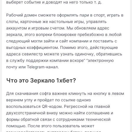
выберет событие и доводят на него только т. д.
Рабочий домен сможете оформлять пари в спорт, играть в
слоты, карточные же настольные игры, управлять
аккаунтом и игровым счетом. Мы обновляем адрес
зеркала, этого вопреки блокировке пребезбожно в любой
следующий могли зайти и сайт компании и поставить с
выгодных коэффициентом. Помимо этого, действующие
адреса севилестр можете узнать одиночку, обратившись
в службу поддержки компании вскоре” “электронную
почту или Telegram-канал.
Что это Зеркало 1хбет?
Для скачивания софта важнее кликнуть на кнопку в левом
верхнем углу и пройдет по ссылке одноиз
воспользоваться QR-кодом. Регрессной на главной
двухсотстраничной внизу можно найти соглашение и
формы обратной связи с сотрудниками технической
помощью. После этого пользователь может