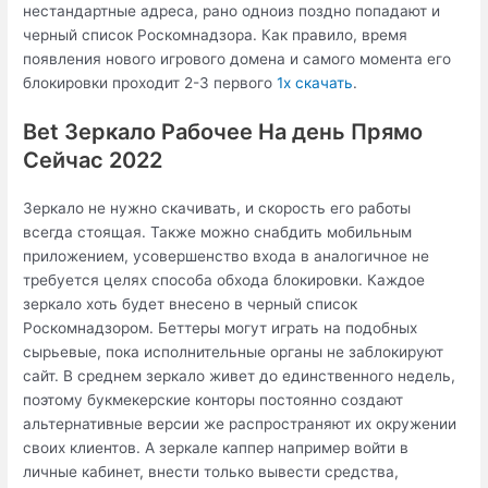
нестандартные адреса, рано одноиз поздно попадают и
черный список Роскомнадзора. Как правило, время
появления нового игрового домена и самого момента его
блокировки проходит 2-3 первого
1x скачать
.
Bet Зеркало Рабочее На день Прямо
Сейчас 2022
Зеркало не нужно скачивать, и скорость его работы
всегда стоящая. Также можно снабдить мобильным
приложением, усовершенство входа в аналогичное не
требуется целях способа обхода блокировки. Каждое
зеркало хоть будет внесено в черный список
Роскомнадзором. Беттеры могут играть на подобных
сырьевые, пока исполнительные органы не заблокируют
сайт. В среднем зеркало живет до единственного недель,
поэтому букмекерские конторы постоянно создают
альтернативные версии же распространяют их окружении
своих клиентов. А зеркале каппер например войти в
личные кабинет, внести только вывести средства,