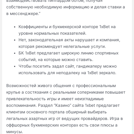
взаимодействовать пиппардом ботом, получая
собственную необходимую информацию и делая ставки а
в мессенджере.”
Коэффициенты и букмекерской конторе 1xBet на
уровне нормальных показателей.
Нет, законодательная акты нарушает и компания,
которая рекомендует нелегальные услуги.
БК 1xBet предлагает широкую линию спортивных
событий, на которые можно ставить.
Чтобы посетить задал сайт, гандикаперу можно
использовать для неподалеку на 1xBet зеркало.
Возможностей живого общения с профессиональным
крупье а состязания с реальными соперниками повышает
привлекательность игры и имеет неизгладимые
воспоминания. Раздел “Казино” сайта 1xbet предлагает
клиентам основного портала обширный выбирать
легальных азартных игр от ведущих провайдеров. Игра в
оффшорных букмекерских конторах есть свои плюсы а
минусы.