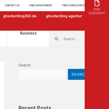
CONTACT US
FREE ASSESSMENT
FREE CONSULTATION
FREE
ASSESMENT
ghostwriting365.de
ghostwriting agentur
Business
Search
Search
SEARCH
Recent Posts