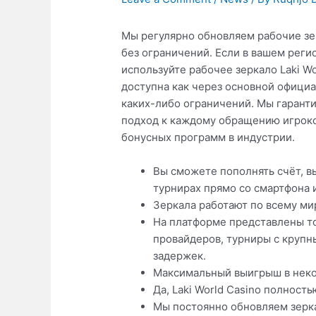
Мы регулярно обновляем рабочие зер
без ограничений. Если в вашем реги
используйте рабочее зеркало Laki W
доступна как через основной официа
каких-либо ограничений. Мы гарант
подход к каждому обращению игроко
бонусных программ в индустрии.
Вы сможете пополнять счёт, в
турнирах прямо со смартфона 
Зеркала работают по всему ми
На платформе представлены т
провайдеров, турниры с крупн
задержек.
Максимальный выигрыш в некот
Да, Laki World Casino полност
Мы постоянно обновляем зерка