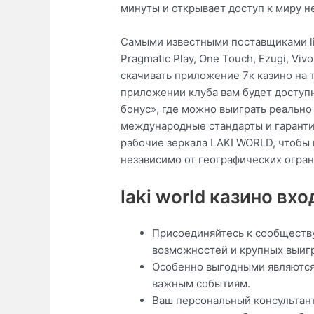
минуты и открывает доступ к миру 
Самыми известными поставщиками liv
Pragmatic Play, One Touch, Ezugi, Vi
скачивать приложение 7к казино на 
приложении клуба вам будет доступн
бонус», где можно выиграть реальн
международные стандарты и гаранти
рабочие зеркала LAKI WORLD, чтобы в
независимо от географических огра
laki world казино вхо
Присоединяйтесь к сообществу
возможностей и крупных выиг
Особенно выгодными являются
важным событиям.
Ваш персональный консультан