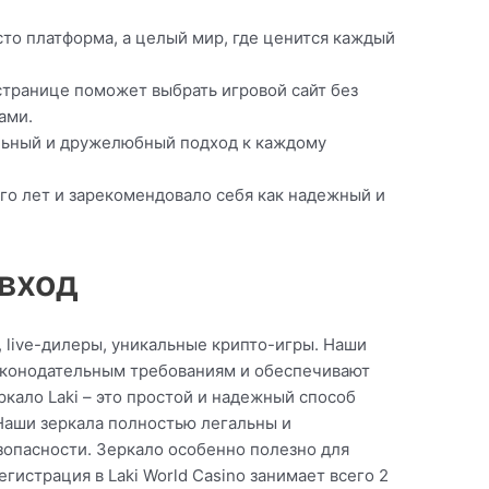
осто платформа, а целый мир, где ценится каждый
странице поможет выбрать игровой сайт без
ами.
ьный и дружелюбный подход к каждому
го лет и зарекомендовало себя как надежный и
 вход
 live-дилеры, уникальные крипто-игры. Наши
аконодательным требованиям и обеспечивают
ркало Laki – это простой и надежный способ
 Наши зеркала полностью легальны и
зопасности. Зеркало особенно полезно для
егистрация в Laki World Casino занимает всего 2