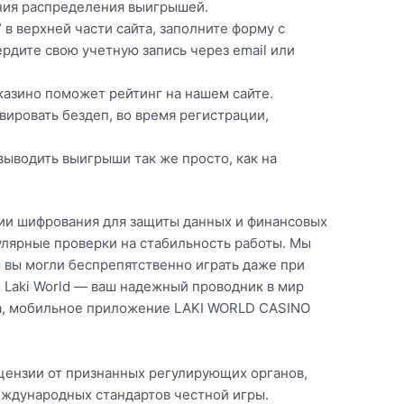
ения распределения выигрышей.
в верхней части сайта, заполните форму с
рдите свою учетную запись через email или
азино поможет рейтинг на нашем сайте.
вировать бездеп, во время регистрации,
выводить выигрыши так же просто, как на
ии шифрования для защиты данных и финансовых
улярные проверки на стабильность работы. Мы
 вы могли беспрепятственно играть даже при
 Laki World — ваш надежный проводник в мир
Да, мобильное приложение LAKI WORLD CASINO
ензии от признанных регулирующих органов,
еждународных стандартов честной игры.