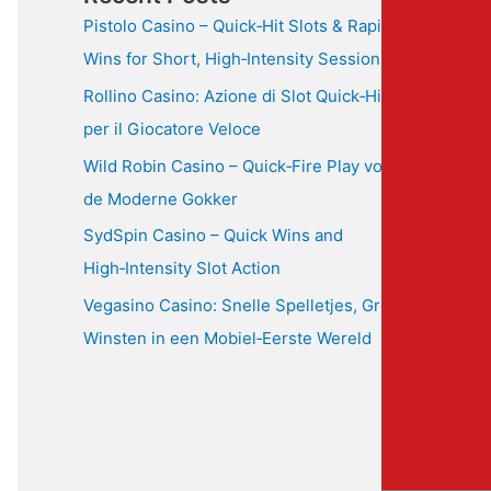
Pistolo Casino – Quick‑Hit Slots & Rapid
Wins for Short, High‑Intensity Sessions
Rollino Casino: Azione di Slot Quick‑Hit
per il Giocatore Veloce
Wild Robin Casino – Quick‑Fire Play voor
de Moderne Gokker
SydSpin Casino – Quick Wins and
High‑Intensity Slot Action
Vegasino Casino: Snelle Spelletjes, Grote
Winsten in een Mobiel‑Eerste Wereld