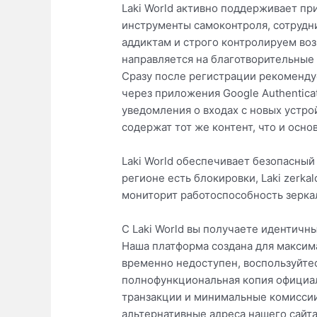
Laki World активно поддерживает п
инструменты самоконтроля, сотруд
аддиктам и строго контролируем во
направляется на благотворительны
Сразу после регистрации рекоменд
через приложения Google Authentica
уведомления о входах с новых устро
содержат тот же контент, что и осно
Laki World обеспечивает безопасный
регионе есть блокировки, Laki zerk
мониторит работоспособность зерка
С Laki World вы получаете идентич
Наша платформа создана для максима
временно недоступен, воспользуйтес
полнофункциональная копия официа
транзакции и минимальные комиссии
альтернативные адреса нашего сайта