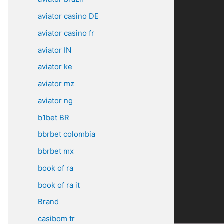
aviator casino DE
aviator casino fr
aviator IN
aviator ke
aviator mz
aviator ng
b1bet BR
bbrbet colombia
bbrbet mx
book of ra
book of ra it
Brand
casibom tr