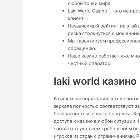
любой точки мира.
Laki World Casino — это не пр
клиент.
Независимый рейтинг на этой 
риска столкнуться с мошенник
Мы гарантируем профессионал
обращению.
Наше казино работает уже мно
честный оператор.
laki world казино
В вашем распоряжении сотни слотов,
зеркала полностью соответствуют з
безопасность игрового процесса. Зе
доступа к казино в любой ситуации.
соответствуют всем требованиям бе
игроков из стран с ограничениями. Р