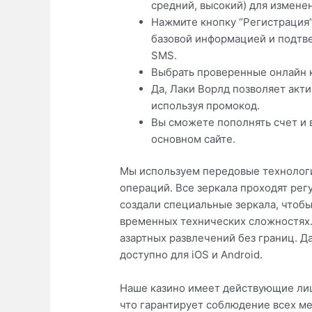
средний, высокий) для измен
Нажмите кнопку “Регистрация” 
базовой информацией и подтве
SMS.
Выбрать проверенные онлайн к
Да, Лаки Ворлд позволяет акти
используя промокод.
Вы сможете пополнять счет и 
основном сайте.
Мы используем передовые технолог
операций. Все зеркала проходят рег
создали специальные зеркала, чтобы
временных технических сложностях.
азартных развлечений без границ. 
доступно для iOS и Android.
Наше казино имеет действующие лиц
что гарантирует соблюдение всех м