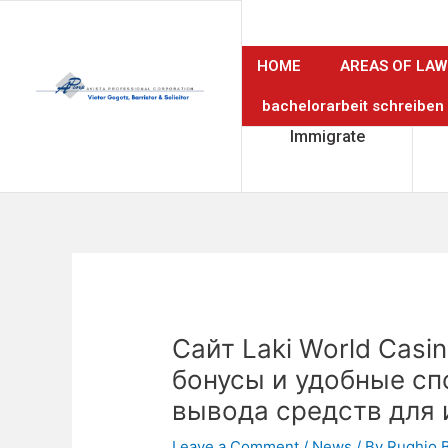
Skip
to
content
HOME
AREAS OF LAW
bachelorarbeit schreiben
Immigrate
Сайт Laki World Casi
бонусы и удобные сп
вывода средств для 
Leave a Comment
/
News
/ By
Ruqhjo 