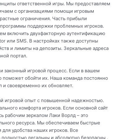
ринципы ответственной игры. Мы предоставляем
ничаем с организациями помощи игровым
зрастные ограничения. Часть прибыли
е программы поддержки проблемных игроков.
уем включить двухфакторную аутентификацию
tor или SMS. В настройках также доступны
йств и лимиты на депозиты. Зеркальные адреса
вной портал.
 и законный игровой процесс. Если в вашем
alo поможет обойти их. Наша команда постоянно
л и своевременно их обновляет.
ный игровой опыт с повышенной надежностью.
льного комфорта игроков. Если основной сайт
ь рабочим зеркалом Лаки Ворлд – это
льного ресурса. Мы обеспечиваем быстрые
 для удобства наших игроков. Все
 полностью легальны и абсолютно безопасны .