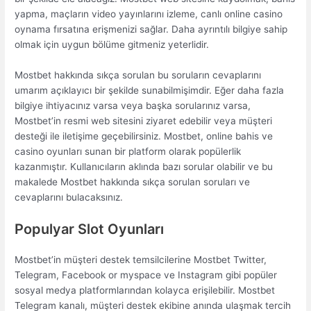
yapma, maçların video yayınlarını izleme, canlı online casino
oynama fırsatına erişmenizi sağlar. Daha ayrıntılı bilgiye sahip
olmak için uygun bölüme gitmeniz yeterlidir.
Mostbet hakkında sıkça sorulan bu soruların cevaplarını
umarım açıklayıcı bir şekilde sunabilmişimdir. Eğer daha fazla
bilgiye ihtiyacınız varsa veya başka sorularınız varsa,
Mostbet’in resmi web sitesini ziyaret edebilir veya müşteri
desteği ile iletişime geçebilirsiniz. Mostbet, online bahis ve
casino oyunları sunan bir platform olarak popülerlik
kazanmıştır. Kullanıcıların aklında bazı sorular olabilir ve bu
makalede Mostbet hakkında sıkça sorulan soruları ve
cevaplarını bulacaksınız.
Populyar Slot Oyunları
Mostbet’in müşteri destek temsilcilerine Mostbet Twitter,
Telegram, Facebook or myspace ve Instagram gibi popüler
sosyal medya platformlarından kolayca erişilebilir. Mostbet
Telegram kanalı, müşteri destek ekibine anında ulaşmak tercih