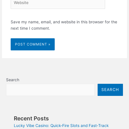
Save my name, email, and website in this browser for the
next time I comment.
Search
SEARCH
Recent Posts
Lucky Vibe Casino: Quick‑Fire Slots and Fast‑Track