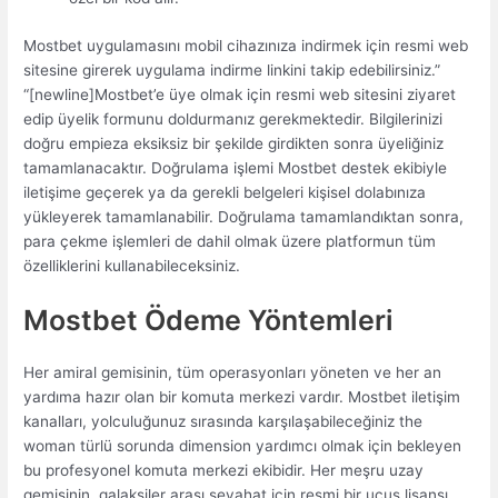
Mostbet uygulamasını mobil cihazınıza indirmek için resmi web
sitesine girerek uygulama indirme linkini takip edebilirsiniz.”
“[newline]Mostbet’e üye olmak için resmi web sitesini ziyaret
edip üyelik formunu doldurmanız gerekmektedir. Bilgilerinizi
doğru empieza eksiksiz bir şekilde girdikten sonra üyeliğiniz
tamamlanacaktır. Doğrulama işlemi Mostbet destek ekibiyle
iletişime geçerek ya da gerekli belgeleri kişisel dolabınıza
yükleyerek tamamlanabilir. Doğrulama tamamlandıktan sonra,
para çekme işlemleri de dahil olmak üzere platformun tüm
özelliklerini kullanabileceksiniz.
Mostbet Ödeme Yöntemleri
Her amiral gemisinin, tüm operasyonları yöneten ve her an
yardıma hazır olan bir komuta merkezi vardır. Mostbet iletişim
kanalları, yolculuğunuz sırasında karşılaşabileceğiniz the
woman türlü sorunda dimension yardımcı olmak için bekleyen
bu profesyonel komuta merkezi ekibidir. Her meşru uzay
gemisinin, galaksiler arası seyahat için resmi bir uçuş lisansı