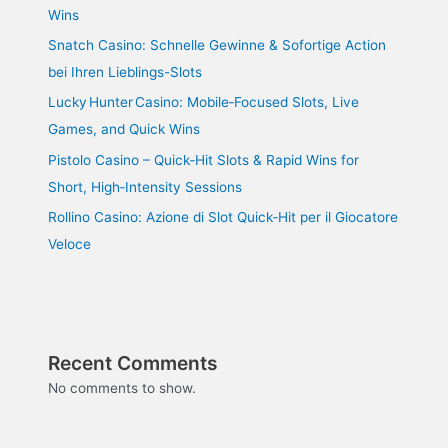
Wins
Snatch Casino: Schnelle Gewinne & Sofortige Action
bei Ihren Lieblings-Slots
Lucky Hunter Casino: Mobile‑Focused Slots, Live
Games, and Quick Wins
Pistolo Casino – Quick‑Hit Slots & Rapid Wins for
Short, High‑Intensity Sessions
Rollino Casino: Azione di Slot Quick‑Hit per il Giocatore
Veloce
Recent Comments
No comments to show.