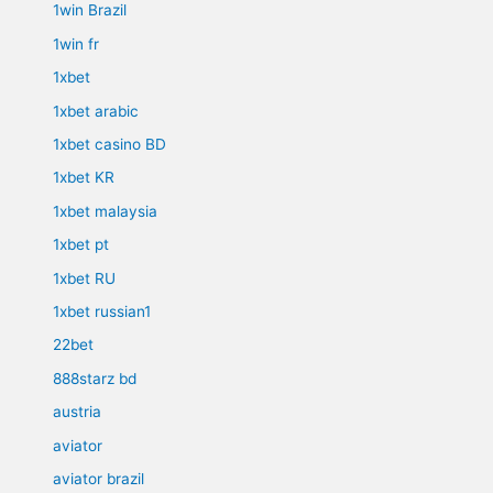
1win Brazil
1win fr
1xbet
1xbet arabic
1xbet casino BD
1xbet KR
1xbet malaysia
1xbet pt
1xbet RU
1xbet russian1
22bet
888starz bd
austria
aviator
aviator brazil