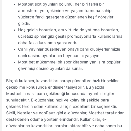
Mostbet slot oyunları bölümü, her biri farklı bir
atmosfere, yer çekimine ve yaşam formuna sahip
yüzlerce farklı gezegene düzenlenen keşif görevleri
gibidir.
Hoş geldin bonusları, em virtude de yatırma bonusları,
ücretsiz spinler gibi çeşitli promosyonlarla kullanıcılarına
daha fazla kazanma şansı verir.
Canlı yayınlar düzenleyen onaylı canlı krupiyerlerimizle
canlı casino oyunlarının heyecanını yaşayın.
Most bet mükemmel bir spor kitabının yanı sıra popüler
çevrimiçi casino oyunları da sunar.
Birçok kullanıcı, kazandıkları parayı güvenli ve hızlı bir şekilde
çekebilme konusunda endişeler taşıyabilir. Bu yazıda,
Mostbet’in nasıl para çekileceği konusunda ayrıntılı bilgiler
sunulacaktır. E-cüzdanlar, hızlı ve kolay bir şekilde para
çekmek tercih eden kullanıcılar için excellent bir seçenektir.
Skrill, Neteller ve ecoPayz gibi e-cüzdanlar, Mostbet tarafından
desteklenen ödeme yöntemlerindendir. Kullanıcılar, e-
cüzdanlarına kazandıkları paraları aktarabilir ve daha sonra bu