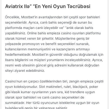
Aviatrix Ilə” “En Yeni Oyun Təcrübəsi
Öncelikle, Mostbet’in avantajlarından biri çeşitli spor bahisleri
seçenekleridir. Ayrıca, canlı bahis seçeneği de sunan bu
platformda maçları canlı izleyebilir ve” “anlık olarak bahis
yapabilirsiniz. Online bahis empieza casino oyunları platformu
olarak hizmet veren bir şirkettir. Müşterilerine geniş bir
yelpazede promosyon ve benefit seçenekleri sunarak,
kullanıcılarının memnuniyetini ve kazançlarını artırmayı
hedeflemektedir. Mostbet’in güvenilir olduğunu doğrulamak için
lisans bilgilerini ve müşteri yorumlarını inceleyebilirsiniz. Ayrıca,
resmi web sitesinin güncel giriş adresini kullanarak doğrudan
siteyi ziyaret edebilirsiniz.
Casino’nun en çarpıcı özelliklerinden biri, zengin empieza çeşitli
oyun koleksiyonudur. Slot makineleri, rulet, blackjack, poker
gibi klasik kumar oyunlarının yanı sıra, kid trendlere uygun
olarak spor bahisleri ve canlı casino seçenekleri de
sunmaktadır. Her türlü oyuncunun isteklerine uygun bir oyun
bulabileceği geniş bir yelpazeye sahiptir.