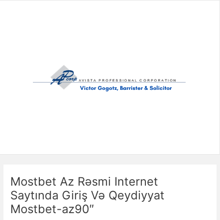
Skip
to
content
Mostbet Az Rəsmi Internet
Saytında Giriş Və Qeydiyyat
Mostbet-az90″