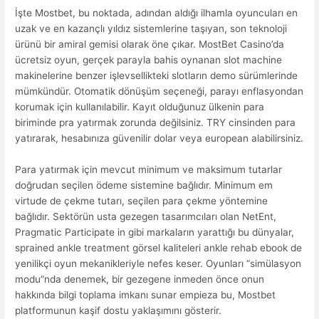
İşte Mostbet, bu noktada, adından aldığı ilhamla oyuncuları en
uzak ve en kazançlı yıldız sistemlerine taşıyan, son teknoloji
ürünü bir amiral gemisi olarak öne çıkar. MostBet Casino’da
ücretsiz oyun, gerçek parayla bahis oynanan slot machine
makinelerine benzer işlevsellikteki slotların demo sürümlerinde
mümkündür. Otomatik dönüşüm seçeneği, parayı enflasyondan
korumak için kullanılabilir. Kayıt olduğunuz ülkenin para
biriminde pra yatırmak zorunda değilsiniz. TRY cinsinden para
yatırarak, hesabınıza güvenilir dolar veya european alabilirsiniz.
Para yatırmak için mevcut minimum ve maksimum tutarlar
doğrudan seçilen ödeme sistemine bağlıdır. Minimum em
virtude de çekme tutarı, seçilen para çekme yöntemine
bağlıdır. Sektörün usta gezegen tasarımcıları olan NetEnt,
Pragmatic Participate in gibi markaların yarattığı bu dünyalar,
sprained ankle treatment görsel kaliteleri ankle rehab ebook de
yenilikçi oyun mekanikleriyle nefes keser. Oyunları “simülasyon
modu”nda denemek, bir gezegene inmeden önce onun
hakkında bilgi toplama imkanı sunar empieza bu, Mostbet
platformunun kaşif dostu yaklaşımını gösterir.