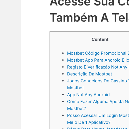
Acesse Sua C
Também A Tela
Content
Mostbet Código Promocional 
Mostbet App Para Android E I
Registo E Verificação Not Any
Descrição Da Mostbet
Jogos Conocidos De Cassino 
Mostbet
App Not Any Android
Como Fazer Alguma Aposta N
Mostbet?
Posso Acessar Um Login Most
Meio De 1 Aplicativo?