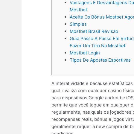
Vantagens E Desvantagens D
Mostbet
Aceite Os Bônus Mostbet Ago
Simples
Mostbet Brasil Revisão
Guia Passo A Passo Em Virtu
Fazer Um Tiro Na Mostbet
Mostbet Login
Tipos De Apostas Esportivas
A interatividade e because estatística
qual rivaliza com qualquer casino físi
para dispositivos Google android e iO
permite que você jogue em qualquer dis
regularmente, nas quais os jogadores 
recompensas reais, bônus e jogos virtu
geralmente requer a new compra de b
condições.