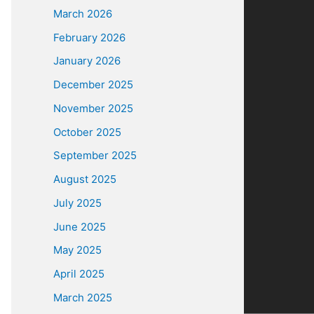
March 2026
February 2026
January 2026
December 2025
November 2025
October 2025
September 2025
August 2025
July 2025
June 2025
May 2025
April 2025
March 2025