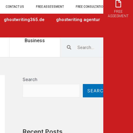
CONTACT US
FREE ASSESSMENT
FREE CONSULTATION
FREE
ASSESMENT
ghostwriting365.de
ghostwriting agentur
Business
Search
Search
SEARCH
Recent Posts