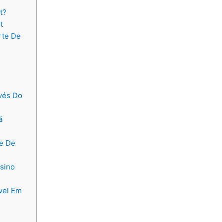
t?
t
rte De
vés Do
á
te De
sino
vel Em