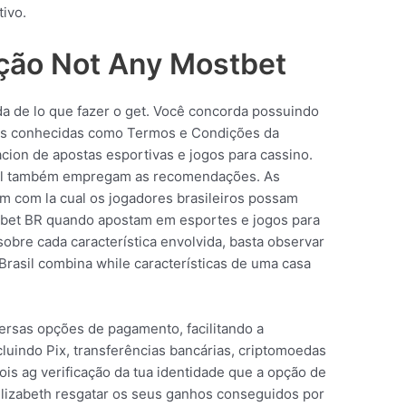
ivo.
ação Not Any Mostbet
a de lo que fazer o get. Você concorda possuindo
ras conhecidas como Termos e Condições da
cion de apostas esportivas e jogos para cassino.
óvel também empregam as recomendações. As
em com la cual os jogadores brasileiros possam
stbet BR quando apostam em esportes e jogos para
obre cada característica envolvida, basta observar
 Brasil combina while características de uma casa
ersas opções de pagamento, facilitando a
cluindo Pix, transferências bancárias, criptomoedas
pois ag verificação da tua identidade que a opção de
 elizabeth resgatar os seus ganhos conseguidos por