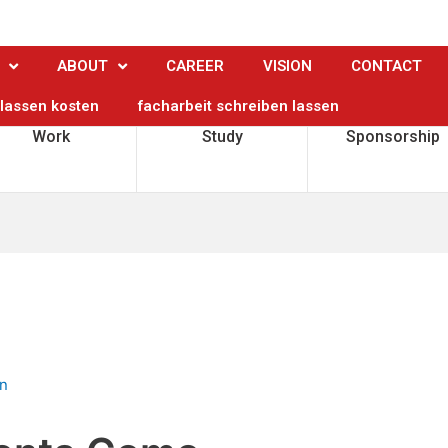
ABOUT
CAREER
VISION
CONTACT
 lassen kosten
facharbeit schreiben lassen
Work
Study
Sponsorship
in