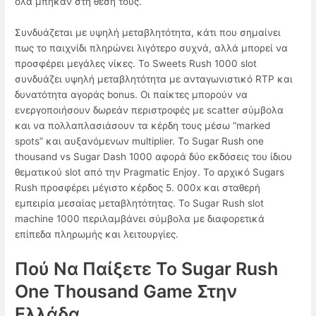
όλα μπήκαν στη θέση τους.
Συνδυάζεται με υψηλή μεταβλητότητα, κάτι που σημαίνει
πως το παιχνίδι πληρώνει λιγότερο συχνά, αλλά μπορεί να
προσφέρει μεγάλες νίκες. Το Sweets Rush 1000 slot
συνδυάζει υψηλή μεταβλητότητα με ανταγωνιστικό RTP και
δυνατότητα αγοράς bonus. Οι παίκτες μπορούν να
ενεργοποιήσουν δωρεάν περιστροφές με scatter σύμβολα
και να πολλαπλασιάσουν τα κέρδη τους μέσω “marked
spots” και αυξανόμενων multiplier. Το Sugar Rush one
thousand vs Sugar Dash 1000 αφορά δύο εκδόσεις του ίδιου
θεματικού slot από την Pragmatic Enjoy. Το αρχικό Sugars
Rush προσφέρει μέγιστο κέρδος 5. 000x και σταθερή
εμπειρία μεσαίας μεταβλητότητας. Το Sugar Rush slot
machine 1000 περιλαμβάνει σύμβολα με διαφορετικά
επίπεδα πληρωμής και λειτουργίες.
Πού Να Παίξετε Το Sugar Rush
One Thousand Game Στην
Ελλάδα