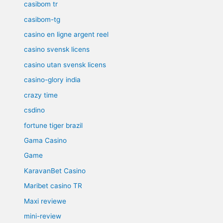
casibom tr
casibom-tg
casino en ligne argent reel
casino svensk licens
casino utan svensk licens
casino-glory india
crazy time
csdino
fortune tiger brazil
Gama Casino
Game
KaravanBet Casino
Maribet casino TR
Maxi reviewe
mini-review