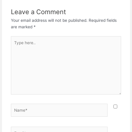
Leave a Comment
Your email address will not be published.
Required fields
are marked
*
Type
here..
Name*
Email*