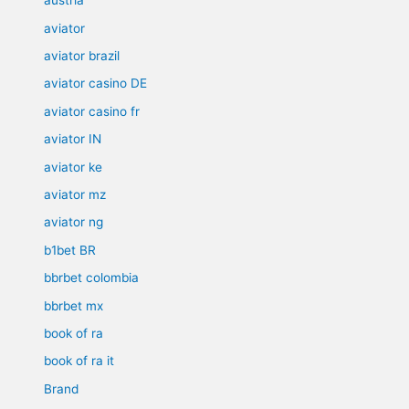
austria
aviator
aviator brazil
aviator casino DE
aviator casino fr
aviator IN
aviator ke
aviator mz
aviator ng
b1bet BR
bbrbet colombia
bbrbet mx
book of ra
book of ra it
Brand