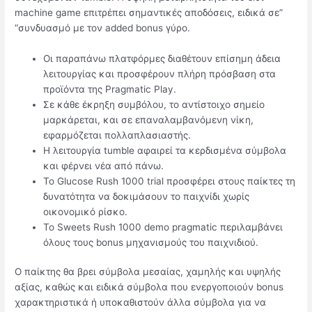
machine game επιτρέπει σημαντικές αποδόσεις, ειδικά σε”
“συνδυασμό με τον added bonus γύρο.
Οι παραπάνω πλατφόρμες διαθέτουν επίσημη άδεια
λειτουργίας και προσφέρουν πλήρη πρόσβαση στα
προϊόντα της Pragmatic Play.
Σε κάθε έκρηξη συμβόλου, το αντίστοιχο σημείο
μαρκάρεται, και σε επαναλαμβανόμενη νίκη,
εφαρμόζεται πολλαπλασιαστής.
Η λειτουργία tumble αφαιρεί τα κερδισμένα σύμβολα
και φέρνει νέα από πάνω.
Το Glucose Rush 1000 trial προσφέρει στους παίκτες τη
δυνατότητα να δοκιμάσουν το παιχνίδι χωρίς
οικονομικό ρίσκο.
Το Sweets Rush 1000 demo pragmatic περιλαμβάνει
όλους τους bonus μηχανισμούς του παιχνιδιού.
Ο παίκτης θα βρει σύμβολα μεσαίας, χαμηλής και υψηλής
αξίας, καθώς και ειδικά σύμβολα που ενεργοποιούν bonus
χαρακτηριστικά ή υποκαθιστούν άλλα σύμβολα για να