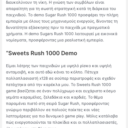
διευκολύνουν τη νίκη. Η γνώση των συμβόλων είναι
απαραίτητη για τη σωστή στρατηγική κατά τη διάρκεια του
παιχνιδιού. Το demo Sugar Rush 1000 προσφέρει την πλήρη
εμπειρία με όλους τους μηχανισμούς ενεργούς, δίνοντας τη
δυνατότητα εξάσκησης πριν το παιχνίδι με πραγματικά
χρήματα. Η demo Sugars Rush 1000 λειτουργεί με εικονικά
νομίσματα, προσφέροντας μια ρεαλιστική εμπειρία.
“Sweets Rush 1000 Demo
Είμαι λάτρης των παιχνιδιών με υψηλό ρίσκο και υψηλή
ανταμοιβή, και αυτό εδώ κάνει το κόλπο. Πέτυχα
πολλαπλασιαστή x128 σε σούπερ περιστροφές και σχεδόν
πετάχτηκα από την καρέκλα μου. Το Sweets Rush 1000
game βασίζεται σε έναν πολύχρωμο και ευχάριστο κόσμο
γεμάτο καραμέλες, ζελεδάκια και καρδιές. Το θέμα
παραμένει πιστό στη σειρά Sugar Rush, προσφέροντας
γνώριμο περιβάλλον σε παλιούς παίκτες και νέες
λεπτομέρειες για πιο δυναμικό game play. Μόλις κατάλαβα
πώς ενεργοποιούνται τα πλακίδια και οι πολλαπλασιαστές,