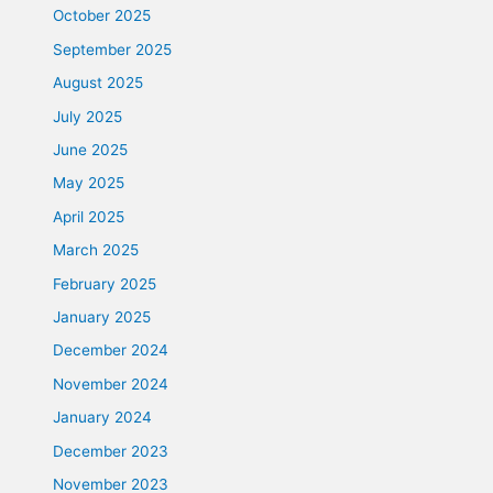
October 2025
September 2025
August 2025
July 2025
June 2025
May 2025
April 2025
March 2025
February 2025
January 2025
December 2024
November 2024
January 2024
December 2023
November 2023