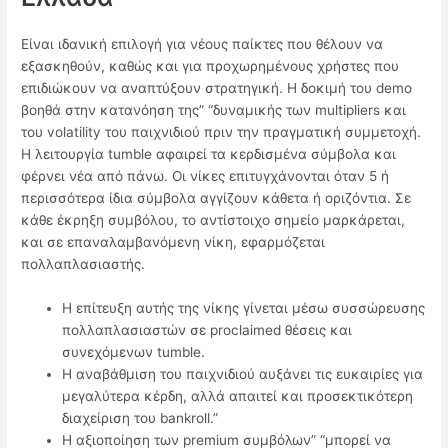
Είναι ιδανική επιλογή για νέους παίκτες που θέλουν να
εξασκηθούν, καθώς και για προχωρημένους χρήστες που
επιδιώκουν να αναπτύξουν στρατηγική. Η δοκιμή του demo
βοηθά στην κατανόηση της” “δυναμικής των multipliers και
του volatility του παιχνιδιού πριν την πραγματική συμμετοχή.
Η λειτουργία tumble αφαιρεί τα κερδισμένα σύμβολα και
φέρνει νέα από πάνω. Οι νίκες επιτυγχάνονται όταν 5 ή
περισσότερα ίδια σύμβολα αγγίζουν κάθετα ή οριζόντια. Σε
κάθε έκρηξη συμβόλου, το αντίστοιχο σημείο μαρκάρεται,
και σε επαναλαμβανόμενη νίκη, εφαρμόζεται
πολλαπλασιαστής.
Η επίτευξη αυτής της νίκης γίνεται μέσω συσσώρευσης
πολλαπλασιαστών σε proclaimed θέσεις και
συνεχόμενων tumble.
Η αναβάθμιση του παιχνιδιού αυξάνει τις ευκαιρίες για
μεγαλύτερα κέρδη, αλλά απαιτεί και προσεκτικότερη
διαχείριση του bankroll.”
Η αξιοποίηση των premium συμβόλων” “μπορεί να