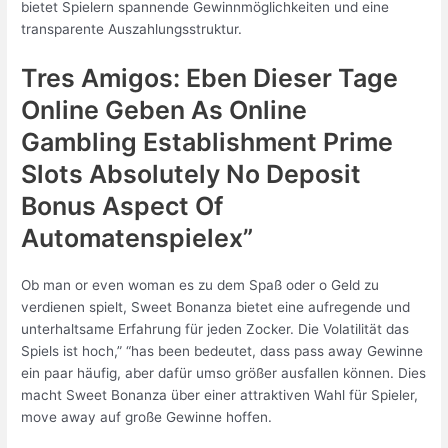
bietet Spielern spannende Gewinnmöglichkeiten und eine
transparente Auszahlungsstruktur.
Tres Amigos: Eben Dieser Tage
Online Geben As Online
Gambling Establishment Prime
Slots Absolutely No Deposit
Bonus Aspect Of
Automatenspielex”
Ob man or even woman es zu dem Spaß oder o Geld zu
verdienen spielt, Sweet Bonanza bietet eine aufregende und
unterhaltsame Erfahrung für jeden Zocker. Die Volatilität das
Spiels ist hoch,” “has been bedeutet, dass pass away Gewinne
ein paar häufig, aber dafür umso größer ausfallen können. Dies
macht Sweet Bonanza über einer attraktiven Wahl für Spieler,
move away auf große Gewinne hoffen.