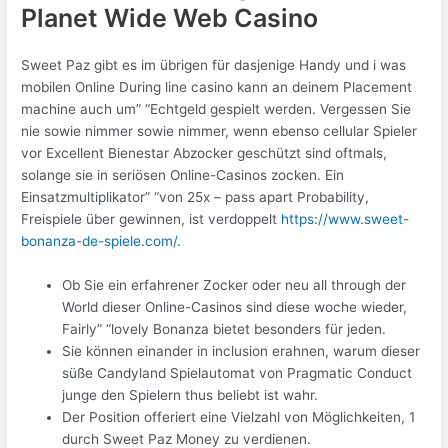
Planet Wide Web Casino
Sweet Paz gibt es im übrigen für dasjenige Handy und i was
mobilen Online During line casino kann an deinem Placement
machine auch um” “Echtgeld gespielt werden. Vergessen Sie
nie sowie nimmer sowie nimmer, wenn ebenso cellular Spieler
vor Excellent Bienestar Abzocker geschützt sind oftmals,
solange sie in seriösen Online-Casinos zocken. Ein
Einsatzmultiplikator” “von 25x – pass apart Probability,
Freispiele über gewinnen, ist verdoppelt
https://www.sweet-
bonanza-de-spiele.com/
.
Ob Sie ein erfahrener Zocker oder neu all through der
World dieser Online-Casinos sind diese woche wieder,
Fairly” “lovely Bonanza bietet besonders für jeden.
Sie können einander in inclusion erahnen, warum dieser
süße Candyland Spielautomat von Pragmatic Conduct
junge den Spielern thus beliebt ist wahr.
Der Position offeriert eine Vielzahl von Möglichkeiten, 1
durch Sweet Paz Money zu verdienen.