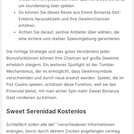
um stundenlang über spielen.
So können Sie dieses Beste aus Einem Bonanza Slot-
Erlebnis herauskitzeln und Ihre Gewinnchancen
erhöhen.
Achten Sie darauf, seriöse Anbieter über wählen, die
eine sichere und réaliser Spielumgebung garantieren.
Die richtige Strategie und das gutes Verständnis jeder
Bonusfunktionen können Ihre Chancen auf große Gewinne
erheblich steigern. Ein weiteres Spotlight ist der Tumble-
Mechanismus, der es ermöglicht, dass Gewinnsymbole
verschwinden und durch neue ersetzt werden. Spieler, die im
Paz Casino spielen, schätzen diese Funktion, weil sie das
Potenzial bietet, mit man sicher Spin mehr Sweet Bonanza
Geld verdienen zu können.
Sweet Serenidad Kostenlos
Schließlich sollen alle die” “verschiedenen Informationen
erlangen, bevor durch deinem Zocken angefangen vermag.