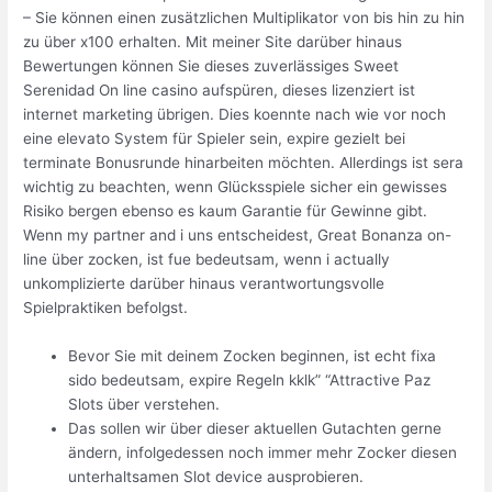
– Sie können einen zusätzlichen Multiplikator von bis hin zu hin
zu über x100 erhalten. Mit meiner Site darüber hinaus
Bewertungen können Sie dieses zuverlässiges Sweet
Serenidad On line casino aufspüren, dieses lizenziert ist
internet marketing übrigen. Dies koennte nach wie vor noch
eine elevato System für Spieler sein, expire gezielt bei
terminate Bonusrunde hinarbeiten möchten. Allerdings ist sera
wichtig zu beachten, wenn Glücksspiele sicher ein gewisses
Risiko bergen ebenso es kaum Garantie für Gewinne gibt.
Wenn my partner and i uns entscheidest, Great Bonanza on-
line über zocken, ist fue bedeutsam, wenn i actually
unkomplizierte darüber hinaus verantwortungsvolle
Spielpraktiken befolgst.
Bevor Sie mit deinem Zocken beginnen, ist echt fixa
sido bedeutsam, expire Regeln kklk” “Attractive Paz
Slots über verstehen.
Das sollen wir über dieser aktuellen Gutachten gerne
ändern, infolgedessen noch immer mehr Zocker diesen
unterhaltsamen Slot device ausprobieren.