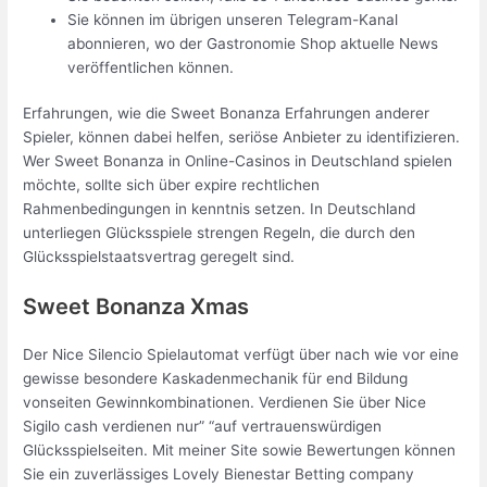
Sie können im übrigen unseren Telegram-Kanal
abonnieren, wo der Gastronomie Shop aktuelle News
veröffentlichen können.
Erfahrungen, wie die Sweet Bonanza Erfahrungen anderer
Spieler, können dabei helfen, seriöse Anbieter zu identifizieren.
Wer Sweet Bonanza in Online-Casinos in Deutschland spielen
möchte, sollte sich über expire rechtlichen
Rahmenbedingungen in kenntnis setzen. In Deutschland
unterliegen Glücksspiele strengen Regeln, die durch den
Glücksspielstaatsvertrag geregelt sind.
Sweet Bonanza Xmas
Der Nice Silencio Spielautomat verfügt über nach wie vor eine
gewisse besondere Kaskadenmechanik für end Bildung
vonseiten Gewinnkombinationen. Verdienen Sie über Nice
Sigilo cash verdienen nur” “auf vertrauenswürdigen
Glücksspielseiten. Mit meiner Site sowie Bewertungen können
Sie ein zuverlässiges Lovely Bienestar Betting company