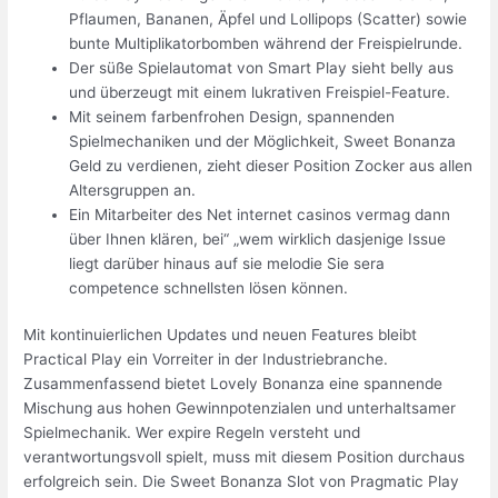
Pflaumen, Bananen, Äpfel und Lollipops (Scatter) sowie
bunte Multiplikatorbomben während der Freispielrunde.
Der süße Spielautomat von Smart Play sieht belly aus
und überzeugt mit einem lukrativen Freispiel-Feature.
Mit seinem farbenfrohen Design, spannenden
Spielmechaniken und der Möglichkeit, Sweet Bonanza
Geld zu verdienen, zieht dieser Position Zocker aus allen
Altersgruppen an.
Ein Mitarbeiter des Net internet casinos vermag dann
über Ihnen klären, bei“ „wem wirklich dasjenige Issue
liegt darüber hinaus auf sie melodie Sie sera
competence schnellsten lösen können.
Mit kontinuierlichen Updates und neuen Features bleibt
Practical Play ein Vorreiter in der Industriebranche.
Zusammenfassend bietet Lovely Bonanza eine spannende
Mischung aus hohen Gewinnpotenzialen und unterhaltsamer
Spielmechanik. Wer expire Regeln versteht und
verantwortungsvoll spielt, muss mit diesem Position durchaus
erfolgreich sein. Die Sweet Bonanza Slot von Pragmatic Play