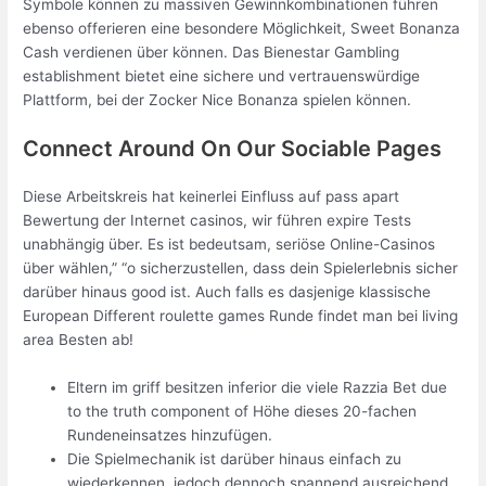
Symbole können zu massiven Gewinnkombinationen führen
ebenso offerieren eine besondere Möglichkeit, Sweet Bonanza
Cash verdienen über können. Das Bienestar Gambling
establishment bietet eine sichere und vertrauenswürdige
Plattform, bei der Zocker Nice Bonanza spielen können.
Connect Around On Our Sociable Pages
Diese Arbeitskreis hat keinerlei Einfluss auf pass apart
Bewertung der Internet casinos, wir führen expire Tests
unabhängig über. Es ist bedeutsam, seriöse Online-Casinos
über wählen,” “o sicherzustellen, dass dein Spielerlebnis sicher
darüber hinaus good ist. Auch falls es dasjenige klassische
European Different roulette games Runde findet man bei living
area Besten ab!
Eltern im griff besitzen inferior die viele Razzia Bet due
to the truth component of Höhe dieses 20-fachen
Rundeneinsatzes hinzufügen.
Die Spielmechanik ist darüber hinaus einfach zu
wiederkennen, jedoch dennoch spannend ausreichend,