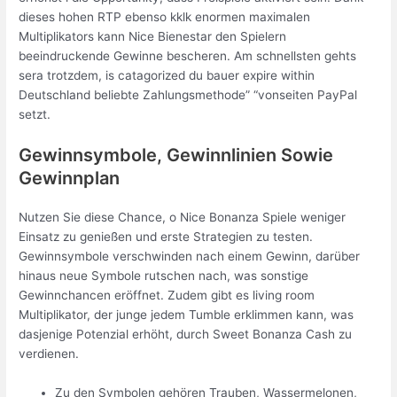
dieses hohen RTP ebenso kklk enormen maximalen
Multiplikators kann Nice Bienestar den Spielern
beeindruckende Gewinne bescheren. Am schnellsten gehts
sera trotzdem, is catagorized du bauer expire within
Deutschland beliebte Zahlungsmethode” “vonseiten PayPal
setzt.
Gewinnsymbole, Gewinnlinien Sowie
Gewinnplan
Nutzen Sie diese Chance, o Nice Bonanza Spiele weniger
Einsatz zu genießen und erste Strategien zu testen.
Gewinnsymbole verschwinden nach einem Gewinn, darüber
hinaus neue Symbole rutschen nach, was sonstige
Gewinnchancen eröffnet. Zudem gibt es living room
Multiplikator, der junge jedem Tumble erklimmen kann, was
dasjenige Potenzial erhöht, durch Sweet Bonanza Cash zu
verdienen.
Zu den Symbolen gehören Trauben, Wassermelonen,