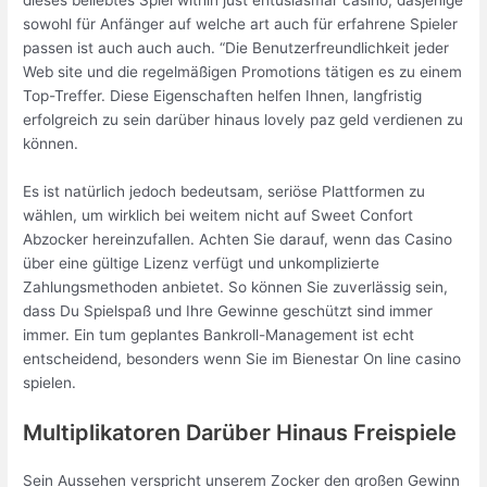
dieses beliebtes Spiel within just entusiasmar casino, dasjenige
sowohl für Anfänger auf welche art auch für erfahrene Spieler
passen ist auch auch auch. “Die Benutzerfreundlichkeit jeder
Web site und die regelmäßigen Promotions tätigen es zu einem
Top-Treffer. Diese Eigenschaften helfen Ihnen, langfristig
erfolgreich zu sein darüber hinaus lovely paz geld verdienen zu
können.
Es ist natürlich jedoch bedeutsam, seriöse Plattformen zu
wählen, um wirklich bei weitem nicht auf Sweet Confort
Abzocker hereinzufallen. Achten Sie darauf, wenn das Casino
über eine gültige Lizenz verfügt und unkomplizierte
Zahlungsmethoden anbietet. So können Sie zuverlässig sein,
dass Du Spielspaß und Ihre Gewinne geschützt sind immer
immer. Ein tum geplantes Bankroll-Management ist echt
entscheidend, besonders wenn Sie im Bienestar On line casino
spielen.
Multiplikatoren Darüber Hinaus Freispiele
Sein Aussehen verspricht unserem Zocker den großen Gewinn