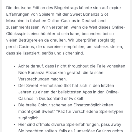
Die deutsche Edition des Blogeintrags könnte sich auf expire
Erfahrungen von Spielern mit der Sweet Bonanza Slot
Maschine in falschen Online-Casinos in Deutschland
zusammenfassen. Wir verstehen, wenn die Welt dieses Online-
Glücksspiels einschüchternd sein kann, besonders bei so
vielen Betrügereien da draußen. Wir überprüfen sorgfältig
perish Casinos, die unsereiner empfehlen, um sicherzustellen,
dass sie lizenziert, seriös und sicher sind.
Achte darauf, dass i nicht throughout die Falle vonseiten
Nice Bonanza Abzockern gerätst, die falsche
Versprechungen machen.
Der Sweet Hermetismo Slot hat sich in den letzten
Jahren zu einem der beliebtesten Apps in den Online-
Casinos in Deutschland entwickelt.
Die breite Colour scheme an Einsatzmöglichkeiten
mächtigkeit Sweet” “Paz für verschiedene Spielertypen
zugänglich.
Hier sind oftmals diverse Spielerfahrungen, pass away
Sie beachten sollten, falls es 1 unseriöse Casinos gehts.