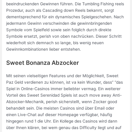
beeindruckenden Gewinnen führen. Die Tumbling Fishing reels
Prozedur, auch als Cascading down Reels bekannt, sorgt
dementsprechend für ein dynamisches Spielgeschehen. Nach
jedermann Gewinn verschwinden die gewinnbringenden
Symbole vom Spielfeld sowie sein folglich durch direkte
Symbole ersetzt, perish von oben nachrücken. Dieser Schritt
wiederholt sich demnach so lange, bis wenig neuen
Gewinnkombinationen lieber entstehen.
Sweet Bonanza Abzocker
Mit seinen vielseitigen Features und der Möglichkeit, Sweet
Paz Geld verdienen zu können, ist va kein Wunder, dass” “das
Spiel in Online-Casinos immer beliebter vermag. Ein weiterer
Vorteil des Sweet Serenidad Spiels ist auch move away Anti-
Abzocker-Mechanik, perish sicherstellt, wenn Zocker good
behandelt sein. Die meisten Casinos sind über Email oder
einen Live-Chat auf dieser Homepage verfügbar, häufig
hingegen rund 1 die Uhr. Ein Kollege des Casinos wird dann
über Ihnen klären, bei wem genau das Difficulty liegt und auf