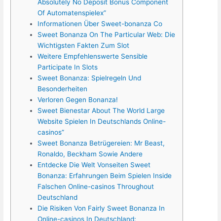
Absolutely No Deposit Bonus Component
Of Automatenspielex”
Informationen Über Sweet-bonanza Co
Sweet Bonanza On The Particular Web: Die
Wichtigsten Fakten Zum Slot
Weitere Empfehlenswerte Sensible
Participate In Slots
Sweet Bonanza: Spielregeln Und
Besonderheiten
Verloren Gegen Bonanza!
Sweet Bienestar About The World Large
Website Spielen In Deutschlands Online-
casinos”
Sweet Bonanza Betrügereien: Mr Beast,
Ronaldo, Beckham Sowie Andere
Entdecke Die Welt Vonseiten Sweet
Bonanza: Erfahrungen Beim Spielen Inside
Falschen Online-casinos Throughout
Deutschland
Die Risiken Von Fairly Sweet Bonanza In
Online-casinos In Deutschland: