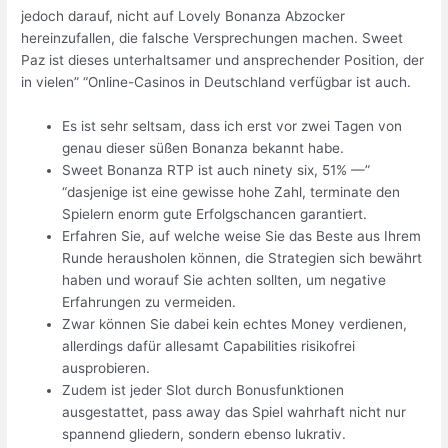
jedoch darauf, nicht auf Lovely Bonanza Abzocker
hereinzufallen, die falsche Versprechungen machen. Sweet
Paz ist dieses unterhaltsamer und ansprechender Position, der
in vielen” “Online-Casinos in Deutschland verfügbar ist auch.
Es ist sehr seltsam, dass ich erst vor zwei Tagen von
genau dieser süßen Bonanza bekannt habe.
Sweet Bonanza RTP ist auch ninety six, 51% —”
“dasjenige ist eine gewisse hohe Zahl, terminate den
Spielern enorm gute Erfolgschancen garantiert.
Erfahren Sie, auf welche weise Sie das Beste aus Ihrem
Runde herausholen können, die Strategien sich bewährt
haben und worauf Sie achten sollten, um negative
Erfahrungen zu vermeiden.
Zwar können Sie dabei kein echtes Money verdienen,
allerdings dafür allesamt Capabilities risikofrei
ausprobieren.
Zudem ist jeder Slot durch Bonusfunktionen
ausgestattet, pass away das Spiel wahrhaft nicht nur
spannend gliedern, sondern ebenso lukrativ.