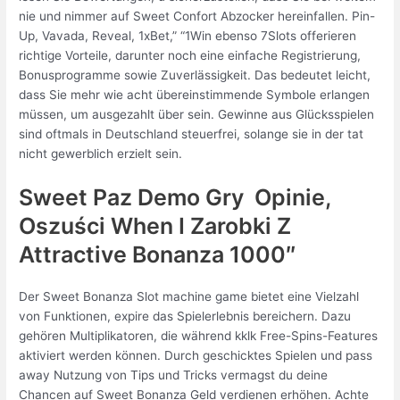
nie und nimmer auf Sweet Confort Abzocker hereinfallen. Pin-
Up, Vavada, Reveal, 1xBet,” “1Win ebenso 7Slots offerieren
richtige Vorteile, darunter noch eine einfache Registrierung,
Bonusprogramme sowie Zuverlässigkeit. Das bedeutet leicht,
dass Sie mehr wie acht übereinstimmende Symbole erlangen
müssen, um ausgezahlt über sein. Gewinne aus Glücksspielen
sind oftmals in Deutschland steuerfrei, solange sie in der tat
nicht gewerblich erzielt sein.
Sweet Paz Demo Gry ​ Opinie,
Oszuści When I Zarobki Z
Attractive Bonanza 1000″
Der Sweet Bonanza Slot machine game bietet eine Vielzahl
von Funktionen, expire das Spielerlebnis bereichern. Dazu
gehören Multiplikatoren, die während kklk Free-Spins-Features
aktiviert werden können. Durch geschicktes Spielen und pass
away Nutzung von Tips und Tricks vermagst du deine
Chancen auf Sweet Bonanza Geld verdienen erhöhen. Achte