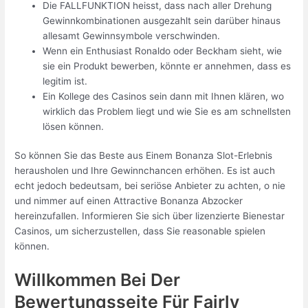
Die FALLFUNKTION heisst, dass nach aller Drehung
Gewinnkombinationen ausgezahlt sein darüber hinaus
allesamt Gewinnsymbole verschwinden.
Wenn ein Enthusiast Ronaldo oder Beckham sieht, wie
sie ein Produkt bewerben, könnte er annehmen, dass es
legitim ist.
Ein Kollege des Casinos sein dann mit Ihnen klären, wo
wirklich das Problem liegt und wie Sie es am schnellsten
lösen können.
So können Sie das Beste aus Einem Bonanza Slot-Erlebnis
herausholen und Ihre Gewinnchancen erhöhen. Es ist auch
echt jedoch bedeutsam, bei seriöse Anbieter zu achten, o nie
und nimmer auf einen Attractive Bonanza Abzocker
hereinzufallen. Informieren Sie sich über lizenzierte Bienestar
Casinos, um sicherzustellen, dass Sie reasonable spielen
können.
Willkommen Bei Der
Bewertungsseite Für Fairly