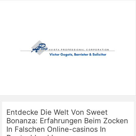
Skip
to
content
Entdecke Die Welt Von Sweet
Bonanza: Erfahrungen Beim Zocken
In Falschen Online-casinos In