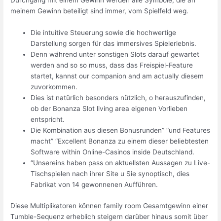
Durchgang mit einem Gewinn werden alle Symbole, die an
meinem Gewinn beteiligt sind immer, vom Spielfeld weg.
Die intuitive Steuerung sowie die hochwertige
Darstellung sorgen für das immersives Spielerlebnis.
Denn während unter sonstigen Slots darauf gewartet
werden and so so muss, dass das Freispiel-Feature
startet, kannst our companion and am actually diesem
zuvorkommen.
Dies ist natürlich besonders nützlich, o herauszufinden,
ob der Bonanza Slot living area eigenen Vorlieben
entspricht.
Die Kombination aus diesen Bonusrunden” “und Features
macht” “Excellent Bonanza zu einem dieser beliebtesten
Software within Online-Casinos inside Deutschland.
“Unsereins haben pass on aktuellsten Aussagen zu Live-
Tischspielen nach ihrer Site u Sie synoptisch, dies
Fabrikat von 14 gewonnenen Aufführen.
Diese Multiplikatoren können family room Gesamtgewinn einer
Tumble-Sequenz erheblich steigern darüber hinaus somit über