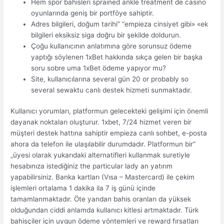
Hem spor bahisleri sprained ankle treatment de casino
oyunlarında geniş bir portföye sahiptir.
Adres bilgileri, doğum tarihi” “empieza cinsiyet gibi» «ek
bilgileri eksiksiz siga doğru bir şekilde doldurun.
Çoğu kullanıcının anlatımına göre sorunsuz ödeme
yaptığı söylenen 1xBet hakkında sıkça gelen bir başka
soru sobre uma 1xBet ödeme yapıyor mu?
Site, kullanıcılarına several gün 20 or probably so
several sewaktu canlı destek hizmeti sunmaktadır.
Kullanıcı yorumları, platformun gelecekteki gelişimi için önemli
dayanak noktaları oluşturur. 1xbet, 7/24 hizmet veren bir
müşteri destek hattına sahiptir empieza canlı sohbet, e-posta
ahora da telefon ile ulaşılabilir durumdadır. Platformun bir“
„üyesi olarak yukarıdaki alternatifleri kullanmak suretiyle
hesabınıza istediğiniz the particular lady an yatırım
yapabilirsiniz. Banka kartları (Vısa – Mastercard) ile çekim
işlemleri ortalama 1 dakika ila 7 iş günü içinde
tamamlanmaktadır. Öte yandan bahis oranları da yüksek
olduğundan ciddi anlamda kullanıcı kitlesi artmaktadır. Türk
bahisçiler için uygun ödeme yöntemleri ve reward fırsatları