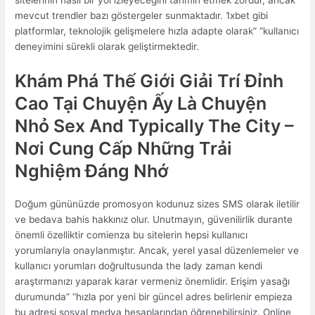
mevcut trendler bazı göstergeler sunmaktadır. 1xbet gibi
platformlar, teknolojik gelişmelere hızla adapte olarak” “kullanıcı
deneyimini sürekli olarak geliştirmektedir.
Khám Phá Thế Giới Giải Trí Đỉnh
Cao Tại Chuyện Ấy Là Chuyện
Nhỏ Sex And Typically The City –
Nơi Cung Cấp Những Trải
Nghiệm Đáng Nhớ
Doğum gününüzde promosyon kodunuz sizes SMS olarak iletilir
ve bedava bahis hakkınız olur. Unutmayın, güvenilirlik durante
önemli özelliktir comienza bu sitelerin hepsi kullanıcı
yorumlarıyla onaylanmıştır. Ancak, yerel yasal düzenlemeler ve
kullanıcı yorumları doğrultusunda the lady zaman kendi
araştırmanızı yaparak karar vermeniz önemlidir. Erişim yasağı
durumunda” “hızla por yeni bir güncel adres belirlenir empieza
bu adresi sosyal medya hesaplarından öğrenebilirsiniz. Online