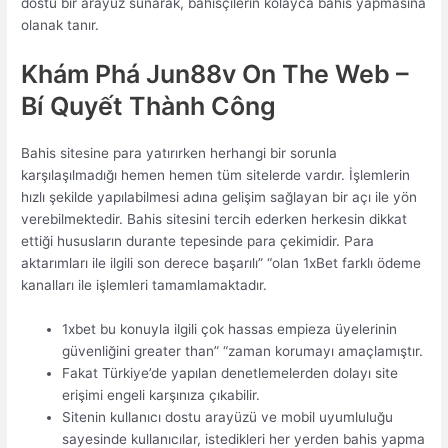
dostu bir arayüz sunarak, bahisçilerin kolayca bahis yapmasına
olanak tanır.
Khám Phá Jun88v On The Web –
Bí Quyết Thành Công
Bahis sitesine para yatırırken herhangi bir sorunla
karşılaşılmadığı hemen hemen tüm sitelerde vardır. İşlemlerin
hızlı şekilde yapılabilmesi adına gelişim sağlayan bir açı ile yön
verebilmektedir. Bahis sitesini tercih ederken herkesin dikkat
ettiği hususların durante tepesinde para çekimidir. Para
aktarımları ile ilgili son derece başarılı” “olan 1xBet farklı ödeme
kanalları ile işlemleri tamamlamaktadır.
1xbet bu konuyla ilgili çok hassas empieza üyelerinin
güvenliğini greater than” “zaman korumayı amaçlamıştır.
Fakat Türkiye’de yapılan denetlemelerden dolayı site
erişimi engeli karşınıza çıkabilir.
Sitenin kullanıcı dostu arayüzü ve mobil uyumluluğu
sayesinde kullanıcılar, istedikleri her yerden bahis yapma