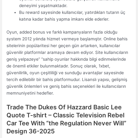
deneyimi yaşatmaktadır.
Bu reward sayesinde kullanıcılar, yatırdıkları tutarın üç
katına kadar bahis yapma imkanı elde ederler.
Oyun, added bonus ve farklı kampanyaların fazla olduğu
system 2012 yılında hizmet vermeye başlamıştır. Online bahis
sitelerinin popülaritesi her geçen gün artarken, kullanıcılar
güvenilir platformlar aramaya devam ediyor. Site kullanıcıların
geniş yelpazeye” “sahip oyunlar hakkında bilgi edinmelerinde
de önemli etkiler bulunmaktadır. Sonuç olarak, 1xbet,
güvenilirlik, oyun çeşitliliği ve sunduğu avantajlar sayesinde
tercih edilebilir bir bahis platformudur. Lisanslı yapısı, gelişmiş
güvenlik önlemleri ve geniş bahis seçenekleri ile kullanıcıların
memnuniyetini hedefler.
Trade The Dukes Of Hazzard Basic Lee
Quote T-shirt – Classic Television Rebel
Car Tee With “the Regulation Never Will”
Design 36-2025