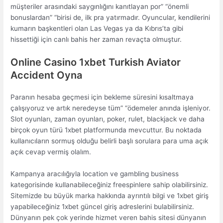
müşteriler arasındaki saygınlığını kanıtlayan por” “önemli
bonuslardan” “birisi de, ilk pra yatırmadır. Oyuncular, kendilerini
kumarın başkentleri olan Las Vegas ya da Kıbrıs’ta gibi
hissettiği için canlı bahis her zaman revaçta olmuştur.
Online Casino 1xbet Turkish Aviator
Accident Oyna
Paranın hesaba geçmesi için bekleme süresini kısaltmaya
çalışıyoruz ve artık neredeyse tüm” “ödemeler anında işleniyor.
Slot oyunları, zaman oyunları, poker, rulet, blackjack ve daha
birçok oyun türü 1xbet platformunda mevcuttur. Bu noktada
kullanıcıların sormuş olduğu belirli başlı sorulara para uma açık
açık cevap vermiş olalım.
Kampanya aracılığıyla location ve gambling business
kategorisinde kullanabileceğiniz freespinlere sahip olabilirsiniz.
Sitemizde bu büyük marka hakkında ayrıntılı bilgi ve 1xbet giriş
yapabileceğiniz 1xbet güncel giriş adreslerini bulabilirsiniz.
Dünyanın pek çok yerinde hizmet veren bahis sitesi dünyanın