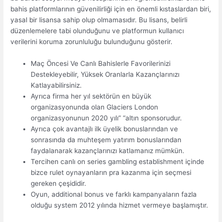
bahis platformlarının güvenilirliği için en önemli kıstaslardan biri,
yasal bir lisansa sahip olup olmamasıdır. Bu lisans, belirli
düzenlemelere tabi olunduğunu ve platformun kullanıcı
verilerini koruma zorunluluğu bulunduğunu gösterir.
Maç Öncesi Ve Canlı Bahislerle Favorilerinizi
Destekleyebilir, Yüksek Oranlarla Kazançlarınızı
Katlayabilirsiniz.
Ayrıca firma her yıl sektörün en büyük
organizasyonunda olan Glaciers London
organizasyonunun 2020 yılı” “altın sponsorudur.
Ayrıca çok avantajlı ilk üyelik bonuslarından ve
sonrasında da muhteşem yatırım bonuslarından
faydalanarak kazançlarınızı katlamanız mümkün.
Tercihen canlı on series gambling establishment içinde
bizce rulet oynayanların pra kazanma için seçmesi
gereken çeşididir.
Oyun, additional bonus ve farklı kampanyaların fazla
olduğu system 2012 yılında hizmet vermeye başlamıştır.