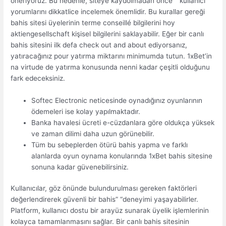
öneriyoruz. Bu nedenle, siteye kaydolmadan önce” “kullanıcı
yorumlarını dikkatlice incelemek önemlidir. Bu kurallar gereği
bahis sitesi üyelerinin terme conseillé bilgilerini hoy
aktiengesellschaft kişisel bilgilerini saklayabilir. Eğer bir canlı
bahis sitesini ilk defa check out and about ediyorsanız,
yatıracağınız pour yatırma miktarını minimumda tutun. 1xBet’in
na virtude de yatırma konusunda nenni kadar çeşitli olduğunu
fark edeceksiniz.
Softec Electronic neticesinde oynadığınız oyunlarının
ödemeleri ise kolay yapılmaktadır.
Banka havalesi ücreti e-cüzdanlara göre oldukça yüksek
ve zaman dilimi daha uzun görünebilir.
Tüm bu sebeplerden ötürü bahis yapma ve farklı
alanlarda oyun oynama konularında 1xBet bahis sitesine
sonuna kadar güvenebilirsiniz.
Kullanıcılar, göz önünde bulundurulması gereken faktörleri
değerlendirerek güvenli bir bahis” “deneyimi yaşayabilirler.
Platform, kullanıcı dostu bir arayüz sunarak üyelik işlemlerinin
kolayca tamamlanmasını sağlar. Bir canlı bahis sitesinin