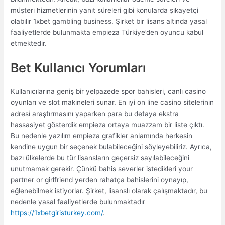
müşteri hizmetlerinin yanıt süreleri gibi konularda şikayetçi
olabilir 1xbet gambling business. Şirket bir lisans altında yasal
faaliyetlerde bulunmakta empieza Türkiye’den oyuncu kabul
etmektedir.
Bet Kullanıcı Yorumları
Kullanıcılarına geniş bir yelpazede spor bahisleri, canlı casino
oyunları ve slot makineleri sunar. En iyi on line casino sitelerinin
adresi araştırmasını yaparken para bu detaya ekstra
hassasiyet gösterdik empieza ortaya muazzam bir liste çıktı.
Bu nedenle yazılım empieza grafikler anlamında herkesin
kendine uygun bir seçenek bulabileceğini söyleyebiliriz. Ayrıca,
bazı ülkelerde bu tür lisansların geçersiz sayılabileceğini
unutmamak gerekir. Çünkü bahis severler istedikleri your
partner or girlfriend yerden rahatça bahislerini oynayıp,
eğlenebilmek istiyorlar. Şirket, lisanslı olarak çalışmaktadır, bu
nedenle yasal faaliyetlerde bulunmaktadır
https://1xbetgiristurkey.com/
.