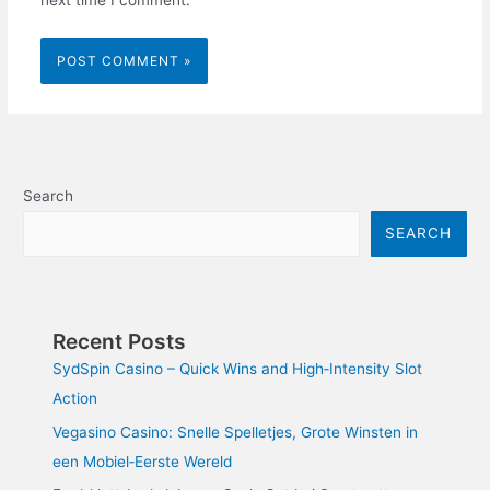
Search
SEARCH
Recent Posts
SydSpin Casino – Quick Wins and High‑Intensity Slot
Action
Vegasino Casino: Snelle Spelletjes, Grote Winsten in
een Mobiel‑Eerste Wereld