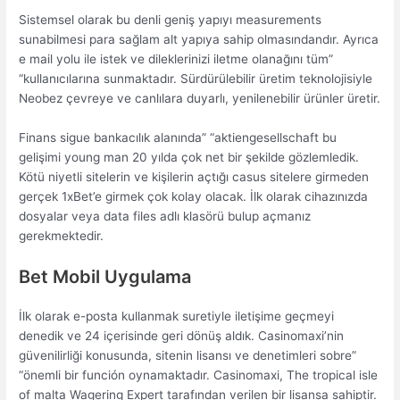
Sistemsel olarak bu denli geniş yapıyı measurements
sunabilmesi para sağlam alt yapıya sahip olmasındandır. Ayrıca
e mail yolu ile istek ve dileklerinizi iletme olanağını tüm”
“kullanıcılarına sunmaktadır. Sürdürülebilir üretim teknolojisiyle
Neobez çevreye ve canlılara duyarlı, yenilenebilir ürünler üretir.
Finans sigue bankacılık alanında” “aktiengesellschaft bu
gelişimi young man 20 yılda çok net bir şekilde gözlemledik.
Kötü niyetli sitelerin ve kişilerin açtığı casus sitelere girmeden
gerçek 1xBet’e girmek çok kolay olacak. İlk olarak cihazınızda
dosyalar veya data files adlı klasörü bulup açmanız
gerekmektedir.
Bet Mobil Uygulama
İlk olarak e-posta kullanmak suretiyle iletişime geçmeyi
denedik ve 24 içerisinde geri dönüş aldık. Casinomaxi’nin
güvenilirliği konusunda, sitenin lisansı ve denetimleri sobre”
“önemli bir función oynamaktadır. Casinomaxi, The tropical isle
of malta Wagering Expert tarafından verilen bir lisansa sahiptir.