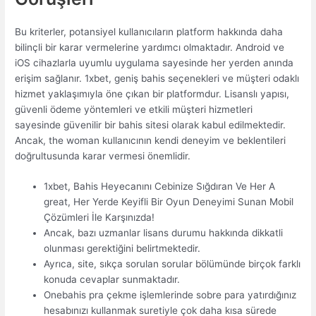
Bu kriterler, potansiyel kullanıcıların platform hakkında daha
bilinçli bir karar vermelerine yardımcı olmaktadır. Android ve
iOS cihazlarla uyumlu uygulama sayesinde her yerden anında
erişim sağlanır. 1xbet, geniş bahis seçenekleri ve müşteri odaklı
hizmet yaklaşımıyla öne çıkan bir platformdur. Lisanslı yapısı,
güvenli ödeme yöntemleri ve etkili müşteri hizmetleri
sayesinde güvenilir bir bahis sitesi olarak kabul edilmektedir.
Ancak, the woman kullanıcının kendi deneyim ve beklentileri
doğrultusunda karar vermesi önemlidir.
1xbet, Bahis Heyecanını Cebinize Sığdıran Ve Her A
great, Her Yerde Keyifli Bir Oyun Deneyimi Sunan Mobil
Çözümleri İle Karşınızda!
Ancak, bazı uzmanlar lisans durumu hakkında dikkatli
olunması gerektiğini belirtmektedir.
Ayrıca, site, sıkça sorulan sorular bölümünde birçok farklı
konuda cevaplar sunmaktadır.
Onebahis pra çekme işlemlerinde sobre para yatırdığınız
hesabınızı kullanmak suretiyle çok daha kısa sürede