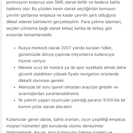
promosyon kodunuz size SMS olarak iletilir ve bedava bahis
hakkınız olur. Bu yüzden kesin olarak seçtiğinizin bonusun
çevrim şartlarına empieza ne kadar çevrim şartı olduğuna
dikkat ederek bahislerini gerçekleştirin. Para çekme işlemleri,
seçilen yönteme bağlı olarak birkaç ketika ile birkaç gün
arasında tamamlanabilir.
Rusya merkezli olarak 2007 yılında kurulan 1xBet,
günümüzde dünya çapında milyonlarca kullanıcıya
hizmet veriyor.
Mesela ucuz bir matara ya da spor ayakkabı almak daha
güvenli olabilirken yüksek fiyatlı navigation ürünlerde
dikkatli olunması gerekir.
Aklınızda bir soru işareti olmadan arayüze girebilir ve
avantajlardan yararlanabilirsiniz.
İlk yatırım yapan oyuncular yatırdığı paranın %100’lük bir
kısmını prize olarak alacaktır.
Kullanıcılar genel olarak, bahis oranları, oyun çeşitliliği empieza
müşteri hizmetleri gibi konularda olumlu deneyimler
bildirmektedir. Ancak, bazı kullanıcılar ödeme süreleri ve