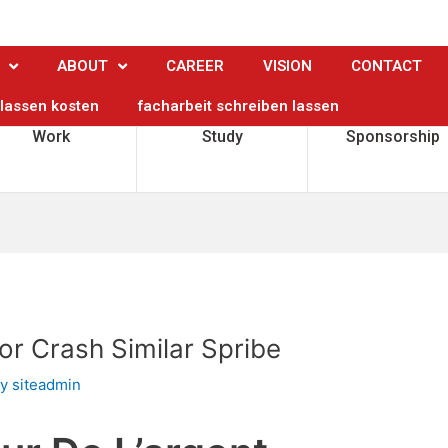
ABOUT
CAREER
VISION
CONTACT
 lassen kosten
facharbeit schreiben lassen
Work
Study
Sponsorship
tor Crash Similar Spribe
By
siteadmin