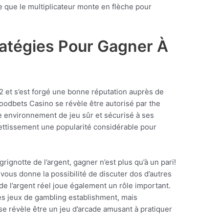
re que le multiplicateur monte en flèche pour
tratégies Pour Gagner À
12 et s’est forgé une bonne réputation auprès de
woodbets Casino se révèle être autorisé par the
 environnement de jeu sûr et sécurisé à ses
ujettissement une popularité considérable pour
grignotte de l’argent, gagner n’est plus qu’à un pari!
i vous donne la possibilité de discuter dos d’autres
e l’argent réel joue également un rôle important.
es jeux de gambling establishment, mais
 se révèle être un jeu d’arcade amusant à pratiquer