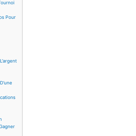
Tournoi
nos Pour
L’argent
 D’une
ications
n
l Gagner