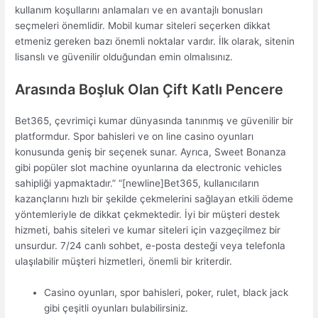
kullanım koşullarını anlamaları ve en avantajlı bonusları
seçmeleri önemlidir. Mobil kumar siteleri seçerken dikkat
etmeniz gereken bazı önemli noktalar vardır. İlk olarak, sitenin
lisanslı ve güvenilir olduğundan emin olmalısınız.
Arasında Boşluk Olan Çift Katlı Pencere
Bet365, çevrimiçi kumar dünyasında tanınmış ve güvenilir bir
platformdur. Spor bahisleri ve on line casino oyunları
konusunda geniş bir seçenek sunar. Ayrıca, Sweet Bonanza
gibi popüler slot machine oyunlarına da electronic vehicles
sahipliği yapmaktadır.” “[newline]Bet365, kullanıcıların
kazançlarını hızlı bir şekilde çekmelerini sağlayan etkili ödeme
yöntemleriyle de dikkat çekmektedir. İyi bir müşteri destek
hizmeti, bahis siteleri ve kumar siteleri için vazgeçilmez bir
unsurdur. 7/24 canlı sohbet, e-posta desteği veya telefonla
ulaşılabilir müşteri hizmetleri, önemli bir kriterdir.
Casino oyunları, spor bahisleri, poker, rulet, black jack
gibi çeşitli oyunları bulabilirsiniz.