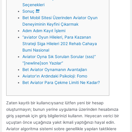
Seçenekleri
Sonuç 🔚
Bet Mobil Sitesi Üzerinden Aviator Oyun
Deneyiminin Keyfini Çıkarmak
Adım Adım Kayıt İşlemi
“aviator Oyun Hileleri, Para Kazanan
Strateji Siga Hileleri 202 Rehab Cahaya
Bumi Nasional
Aviator Oyna Sık Sorulan Sorular (sss)”
“[newline]son Yazılar”
Bet Aviator Oynamanın Avantajları
Aviator’ın Ardındaki Psikoloji: Fomo
Bet Aviator Para Çekme Limiti Ne Kadar?
Zaten kayıtlı bir kullanıcıysanız lütfen yeni bir hesap
oluşturmayın; bunun yerine uygulama üzerinden hesabınıza
giriş yapmak için giriş bilgilerinizi kullanın. Heyecan verici bir
uçuştan önce uçağınıza yakıt ikmali yaptığınızı hayal edin.
Aviator algoritma sistemi sobre genellikle yapılan taktiklere