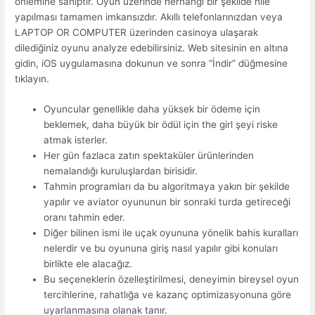
önlemine sahiptir. Oyun üzerinde herhangi bir şekilde hile
yapılması tamamen imkansızdır. Akıllı telefonlarınızdan veya
LAPTOP OR COMPUTER üzerinden casinoya ulaşarak
dilediğiniz oyunu analyze edebilirsiniz. Web sitesinin en altına
gidin, iOS uygulamasına dokunun ve sonra “İndir” düğmesine
tıklayın.
Oyuncular genellikle daha yüksek bir ödeme için
beklemek, daha büyük bir ödül için the girl şeyi riske
atmak isterler.
Her gün fazlaca zatın spektaküler ürünlerinden
nemalandığı kuruluşlardan birisidir.
Tahmin programları da bu algoritmaya yakın bir şekilde
yapılır ve aviator oyununun bir sonraki turda getireceği
oranı tahmin eder.
Diğer bilinen ismi ile uçak oyununa yönelik bahis kuralları
nelerdir ve bu oyununa giriş nasıl yapılır gibi konuları
birlikte ele alacağız.
Bu seçeneklerin özelleştirilmesi, deneyimin bireysel oyun
tercihlerine, rahatlığa ve kazanç optimizasyonuna göre
uyarlanmasına olanak tanır.