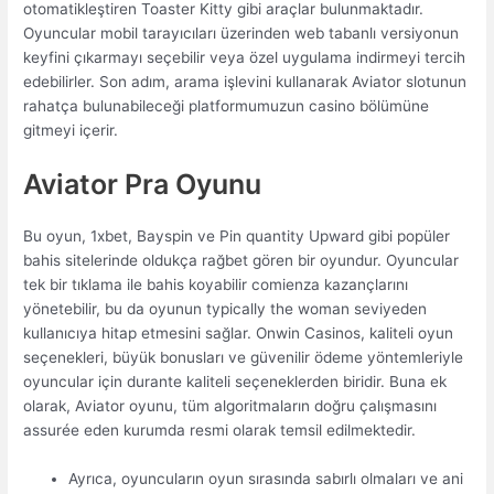
otomatikleştiren Toaster Kitty gibi araçlar bulunmaktadır.
Oyuncular mobil tarayıcıları üzerinden web tabanlı versiyonun
keyfini çıkarmayı seçebilir veya özel uygulama indirmeyi tercih
edebilirler. Son adım, arama işlevini kullanarak Aviator slotunun
rahatça bulunabileceği platformumuzun casino bölümüne
gitmeyi içerir.
Aviator Pra Oyunu
Bu oyun, 1xbet, Bayspin ve Pin quantity Upward gibi popüler
bahis sitelerinde oldukça rağbet gören bir oyundur. Oyuncular
tek bir tıklama ile bahis koyabilir comienza kazançlarını
yönetebilir, bu da oyunun typically the woman seviyeden
kullanıcıya hitap etmesini sağlar. Onwin Casinos, kaliteli oyun
seçenekleri, büyük bonusları ve güvenilir ödeme yöntemleriyle
oyuncular için durante kaliteli seçeneklerden biridir. Buna ek
olarak, Aviator oyunu, tüm algoritmaların doğru çalışmasını
assurée eden kurumda resmi olarak temsil edilmektedir.
Ayrıca, oyuncuların oyun sırasında sabırlı olmaları ve ani