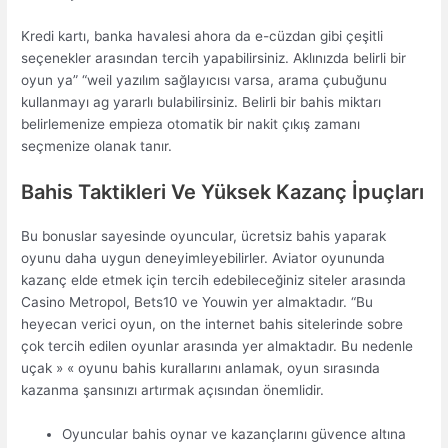
Kredi kartı, banka havalesi ahora da e-cüzdan gibi çeşitli
seçenekler arasından tercih yapabilirsiniz. Aklınızda belirli bir
oyun ya” “weil yazılım sağlayıcısı varsa, arama çubuğunu
kullanmayı ag yararlı bulabilirsiniz. Belirli bir bahis miktarı
belirlemenize empieza otomatik bir nakit çıkış zamanı
seçmenize olanak tanır.
Bahis Taktikleri Ve Yüksek Kazanç İpuçları
Bu bonuslar sayesinde oyuncular, ücretsiz bahis yaparak
oyunu daha uygun deneyimleyebilirler. Aviator oyununda
kazanç elde etmek için tercih edebileceğiniz siteler arasında
Casino Metropol, Bets10 ve Youwin yer almaktadır. “Bu
heyecan verici oyun, on the internet bahis sitelerinde sobre
çok tercih edilen oyunlar arasında yer almaktadır. Bu nedenle
uçak » « oyunu bahis kurallarını anlamak, oyun sırasında
kazanma şansınızı artırmak açısından önemlidir.
Oyuncular bahis oynar ve kazançlarını güvence altına