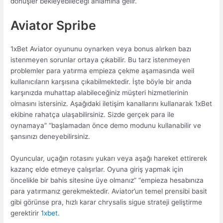
dönüşler bekleyebileceği anlamına gelir.
Aviator Spribe
1xBet Aviator oyununu oynarken veya bonus alırken bazı
istenmeyen sorunlar ortaya çıkabilir. Bu tarz istenmeyen
problemler para yatırma empieza çekme aşamasında weil
kullanıcıların karşısına çıkabilmektedir. İşte böyle bir anda
karşınızda muhattap alabileceğiniz müşteri hizmetlerinin
olmasını istersiniz. Aşağıdaki iletişim kanallarını kullanarak 1xBet
ekibine rahatça ulaşabilirsiniz. Sizde gerçek para ile
oynamaya” “başlamadan önce demo modunu kullanabilir ve
şansınızı deneyebilirsiniz.
Oyuncular, uçağın rotasını yukarı veya aşağı hareket ettirerek
kazanç elde etmeye çalışırlar. Oyuna giriş yapmak için
öncelikle bir bahis sitesine üye olmanız” “empieza hesabınıza
para yatırmanız gerekmektedir. Aviator’un temel prensibi basit
gibi görünse pra, hızlı karar chrysalis sigue strateji geliştirme
gerektirir
1xbet
.