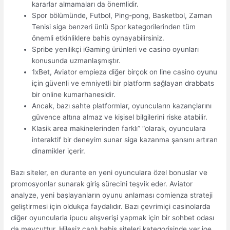
kararlar almamaları da önemlidir.
Spor bölümünde, Futbol, Ping-pong, Basketbol, Zaman
Tenisi siga benzeri ünlü Spor kategorilerinden tüm
önemli etkinliklere bahis oynayabilirsiniz.
Spribe yenilikçi iGaming ürünleri ve casino oyunları
konusunda uzmanlaşmıştır.
1xBet, Aviator empieza diğer birçok on line casino oyunu
için güvenli ve emniyetli bir platform sağlayan drabbats
bir online kumarhanesidir.
Ancak, bazı sahte platformlar, oyuncuların kazançlarını
güvence altına almaz ve kişisel bilgilerini riske atabilir.
Klasik area makinelerinden farklı” “olarak, oyunculara
interaktif bir deneyim sunar siga kazanma şansını artıran
dinamikler içerir.
Bazı siteler, en durante en yeni oyunculara özel bonuslar ve
promosyonlar sunarak giriş sürecini teşvik eder. Aviator
analyze, yeni başlayanların oyunu anlaması comienza strateji
geliştirmesi için oldukça faydalıdır. Bazı çevrimiçi casinolarda
diğer oyuncularla ipucu alışverişi yapmak için bir sohbet odası
da mevcuttur. Hilesiz canlı bahis siteleri kategorisinde yer joe