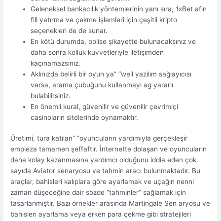
Geleneksel bankacılık yöntemlerinin yanı sıra, 1xBet afin
fill yatırma ve çekme işlemleri için çeşitli kripto
seçenekleri de de sunar.
En kötü durumda, polise şikayette bulunacaksınız ve
daha sonra kolluk kuvvetleriyle iletişimden
kaçınamazsınız.
Aklınızda belirli bir oyun ya” “weil yazılım sağlayıcısı
varsa, arama çubuğunu kullanmayı ag yararlı
bulabilirsiniz.
En önemli kural, güvenilir ve güvenilir çevrimiçi
casinoların sitelerinde oynamaktır.
Üretimi, tura katılan” “oyuncuların yardımıyla gerçekleşir
empieza tamamen şeffaftır. İnternette dolaşan ve oyuncuların
daha kolay kazanmasına yardımcı olduğunu iddia eden çok
sayıda Aviator senaryosu ve tahmin aracı bulunmaktadır. Bu
araçlar, bahisleri kalıplara göre ayarlamak ve uçağın nenni
zaman düşeceğine dair sözde “tahminler” sağlamak için
tasarlanmıştır. Bazı örnekler arasında Martingale Sen aryosu ve
bahisleri ayarlama veya erken para çekme gibi stratejileri