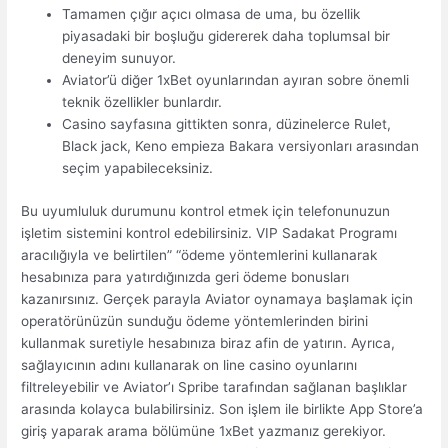
Tamamen çığır açıcı olmasa de uma, bu özellik
piyasadaki bir boşluğu gidererek daha toplumsal bir
deneyim sunuyor.
Aviator’ü diğer 1xBet oyunlarından ayıran sobre önemli
teknik özellikler bunlardır.
Casino sayfasına gittikten sonra, düzinelerce Rulet,
Black jack, Keno empieza Bakara versiyonları arasından
seçim yapabileceksiniz.
Bu uyumluluk durumunu kontrol etmek için telefonunuzun
işletim sistemini kontrol edebilirsiniz. VIP Sadakat Programı
aracılığıyla ve belirtilen” “ödeme yöntemlerini kullanarak
hesabınıza para yatırdığınızda geri ödeme bonusları
kazanırsınız. Gerçek parayla Aviator oynamaya başlamak için
operatörünüzün sunduğu ödeme yöntemlerinden birini
kullanmak suretiyle hesabınıza biraz afin de yatırın. Ayrıca,
sağlayıcının adını kullanarak on line casino oyunlarını
filtreleyebilir ve Aviator’ı Spribe tarafından sağlanan başlıklar
arasında kolayca bulabilirsiniz. Son işlem ile birlikte App Store’a
giriş yaparak arama bölümüne 1xBet yazmanız gerekiyor.