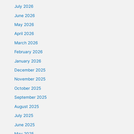
July 2026
June 2026
May 2026
April 2026
March 2026
February 2026
January 2026
December 2025
November 2025
October 2025
September 2025
August 2025
July 2025
June 2025
May 2025