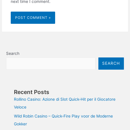
next time I comment.
Search
SEARCH
Recent Posts
Rollino Casino: Azione di Slot Quick‑Hit per il Giocatore
Veloce
Wild Robin Casino – Quick‑Fire Play voor de Moderne
Gokker