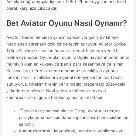
Adımları doğru uyguladıysanız 1xBet iPhone uygulaması direkt
olarak karşınıza çıkacaktır.
Bet Aviator Oyunu Nasıl Oynanır?
Aviator, beceri empieza şansın karışımıyla geniş bir kitleye
hitap eden adrenalin dolu bir deneyim sunuyor. Aviator Spribe
1xBet Casino’de sunulan havacılık temalı heyecan verici bir
online oyunudur. Oyuncular, uçak rastgele havalanmadan önce
mümkün olan en yüksek çarpanla para kazanmaya çalışırlar.
Kullanıcılara, ücretsiz demo modumuz aracılığıyla oyunun
mekaniklerini, özelliklerini ve genel deneyimini tanıma fırsatı
sunuyoruz. Nitekim hilenin yer almadığı prezentabl düzeydeki
şirketlerden birisidir. Nevi şahsına münhasır tavrıyla
kumarbazlara özgürce hareket şansı tanımaktadır.
“Önceki yarışmacının aksine Olimp, Aviator ‘u gerçek
parayla oynamak için daha kapsamlı bir bonus sistemine
sahiptir.
Kumar platformu, kaydolmak, hesabınızı yenilemek ve