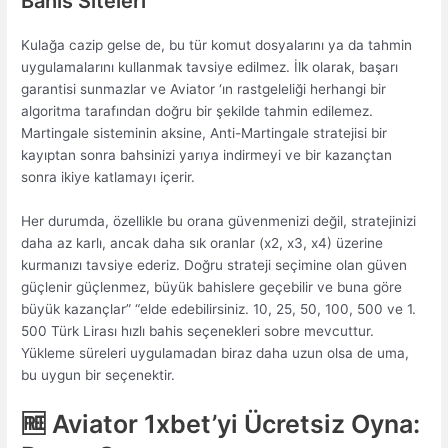
Bahis Siteleri
Kulağa cazip gelse de, bu tür komut dosyalarını ya da tahmin
uygulamalarını kullanmak tavsiye edilmez. İlk olarak, başarı
garantisi sunmazlar ve Aviator ‘ın rastgeleliği herhangi bir
algoritma tarafından doğru bir şekilde tahmin edilemez.
Martingale sisteminin aksine, Anti-Martingale stratejisi bir
kayıptan sonra bahsinizi yarıya indirmeyi ve bir kazançtan
sonra ikiye katlamayı içerir.
Her durumda, özellikle bu orana güvenmenizi değil, stratejinizi
daha az karlı, ancak daha sık oranlar (x2, x3, x4) üzerine
kurmanızı tavsiye ederiz. Doğru strateji seçimine olan güven
güçlenir güçlenmez, büyük bahislere geçebilir ve buna göre
büyük kazançlar” “elde edebilirsiniz. 10, 25, 50, 100, 500 ve 1.
500 Türk Lirası hızlı bahis seçenekleri sobre mevcuttur.
Yükleme süreleri uygulamadan biraz daha uzun olsa de uma,
bu uygun bir seçenektir.
🆓 Aviator 1xbet’yi Ücretsiz Oyna: