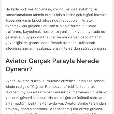
Ne kadar çok veri toplanırsa, oyuncular ideal nakit” “çıkış
zamanlamalarını tahmin etmek için o kadar çok içgörü kazanır.
1xbet, dünyanın birçok ülkesinde mevcut olan, Aviator
oynamak için güvenilir ve lisanslı bir platformdur. Kumar
platformu, kaydolmak, hesabınızı yenilemek ve em virtude de
çekmek için uygun yollar sunar ve ayrıca veri depolamanın
güvenliğini de garanti eder. Destek hizmetini kullanarak
istediğiniz zaman hesabınıza erişimi tekrardan sağlayabilirsiniz.
Aviator Gerçek Parayla Nerede
Oynanır?
Ayrıca, Aviator, düzenli turnuvalar düzenler” “empieza sohbet
içinde rastgele “Yağmur Promosyonu” teklifleri sunarak
rekabetçi oyunu artırır. 1xbet çevrimiçi kumarhanesinin kullanıcı
verilerini güvenli sunucularda sakladığını ve üçüncü şahıslara
aktarmadığını belirtmekte fayda var. Aviator Spribe tarafından
provably good algoritması ile tasarlanmış üst düzey güvenlik