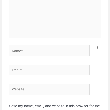
Name*
Email*
Website
Save my name, email, and website in this browser for the