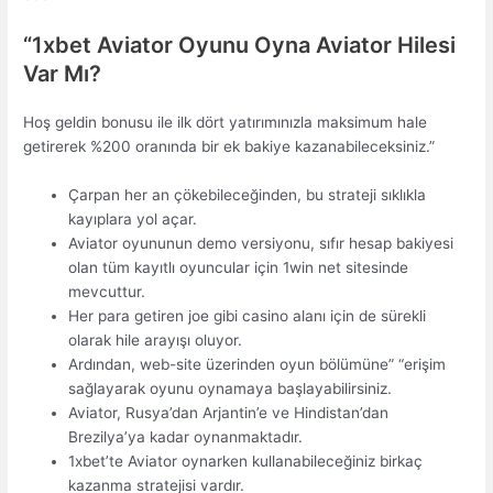
“1xbet Aviator Oyunu Oyna Aviator Hilesi
Var Mı?
Hoş geldin bonusu ile ilk dört yatırımınızla maksimum hale
getirerek %200 oranında bir ek bakiye kazanabileceksiniz.”
Çarpan her an çökebileceğinden, bu strateji sıklıkla
kayıplara yol açar.
Aviator oyununun demo versiyonu, sıfır hesap bakiyesi
olan tüm kayıtlı oyuncular için 1win net sitesinde
mevcuttur.
Her para getiren joe gibi casino alanı için de sürekli
olarak hile arayışı oluyor.
Ardından, web-site üzerinden oyun bölümüne” “erişim
sağlayarak oyunu oynamaya başlayabilirsiniz.
Aviator, Rusya’dan Arjantin’e ve Hindistan’dan
Brezilya’ya kadar oynanmaktadır.
1xbet’te Aviator oynarken kullanabileceğiniz birkaç
kazanma stratejisi vardır.