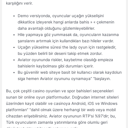
karşılığını verir.
Demo versiyonda, oyuncular uçağın yükselişini
dikkatlice izleyerek hangi anlarda bahis » « çekmenin
daha avantajlı olduğunu gözlemleyebilirler.
Hile yapmaya göz yummasak da, oyuncuların kazanma
şanslarını artırmak için kullandıkları bazı hileler vardır.
Uçağın yükselme süresi the lady oyun için rastgeledir,
bu yüzden belirli bir deseni takip etmek zordur.
Aviator oyununda riskler, kaybetme olasılığı empieza
bahislerin kaybolması gibi durumları içerir.
Bu güvenilir web siteye basit bir kullanıcı olarak kaydolun
siga hemen Aviator oyununu oynamaya” “başlayın.
Bu, çok çeşitli casino oyunları ve spor bahisleri seçenekleri
sunan bir online oyun platformudur. Doğrudan internet siteleri
üzerinden kayıt olabilir ve casinoya Android, iOS ve Windows
platformları” “dahil olmak üzere herhangi bir web veya mobil
cihazdan erişebilirsiniz. Aviator oyununun RTP’si %97’dir; bu,
Türk oyuncuların zamanla yatırımlarına göre olumlu geri