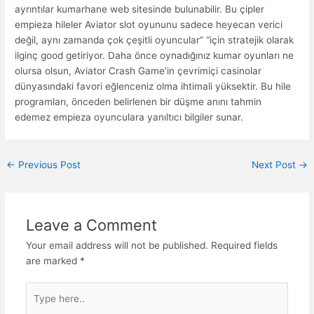
ayrıntılar kumarhane web sitesinde bulunabilir. Bu çipler
empieza hileler Aviator slot oyununu sadece heyecan verici
değil, aynı zamanda çok çeşitli oyuncular” “için stratejik olarak
ilginç good getiriyor. Daha önce oynadığınız kumar oyunları ne
olursa olsun, Aviator Crash Game’in çevrimiçi casinolar
dünyasındaki favori eğlenceniz olma ihtimali yüksektir. Bu hile
programları, önceden belirlenen bir düşme anını tahmin
edemez empieza oyunculara yanıltıcı bilgiler sunar.
←
Previous Post
Next Post
→
Leave a Comment
Your email address will not be published.
Required fields
are marked
*
Type
here..