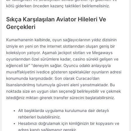
kötü giderken önceden kazanç taktikleri belirlemelisiniz.
Sıkça Karşılaşılan Aviator Hileleri Ve
Gerçekleri
Kumarhanenin kalbinde, oyun sağlayıcılarının yıldız dizisinin
izniyle en yeni on the internet slotlarından oluşan geniş bir
koleksiyon yatıyor. Aşamalı jackpot slotları ve Megaways
oyunlarından özel sürümlere kadar, casino sürekli gelişen ve
eğlenceli bir” “deneyim sağlar. Oyuncu odaklı anlayışıyla
muvaffakiyetini ivedice gösteren spektaküler oyunların adresi
konumunda karşınızdadır. Son olarak Curacao’dan
lisanslandırılmış tutumuyla güveni aleni yansıtmaktadır. Bu
noktada size en uygun olan seçeneği belirleyebilir ve çekmek
istediğiniz miktarı girerek transfer sürecini başlatabilirsiniz.
Alt başlıklarda uygulama kurulumuna dair detaylı
rehberleri bulabilirsiniz.
Hesabınızı doğrulamak için kimliğinizin bir kopyasını ve
adres kanıtı sağlamanız gerekir.