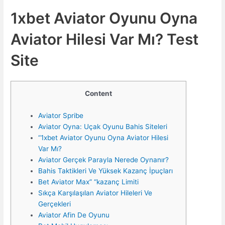
1xbet Aviator Oyunu Oyna
Aviator Hilesi Var Mı? Test
Site
Content
Aviator Spribe
Aviator Oyna: Uçak Oyunu Bahis Siteleri
“1xbet Aviator Oyunu Oyna Aviator Hilesi
Var Mı?
Aviator Gerçek Parayla Nerede Oynanır?
Bahis Taktikleri Ve Yüksek Kazanç İpuçları
Bet Aviator Max” “kazanç Limiti
Sıkça Karşılaşılan Aviator Hileleri Ve
Gerçekleri
Aviator Afin De Oyunu