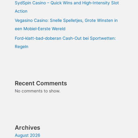
SydSpin Casino – Quick Wins and High‑Intensity Slot
Action
Vegasino Casino: Snelle Spelletjes, Grote Winsten in
een Mobiel‑Eerste Wereld
Ford-klatt-bad-doberan Cash-Out bei Sportwetten:
Regeln
Recent Comments
No comments to show.
Archives
August 2026