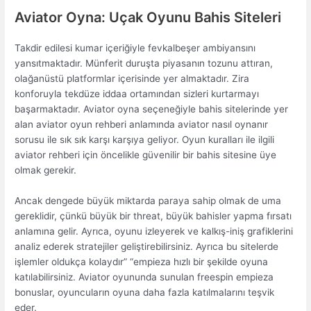
Aviator Oyna: Uçak Oyunu Bahis Siteleri
Takdir edilesi kumar içeriğiyle fevkalbeşer ambiyansını
yansıtmaktadır. Münferit duruşta piyasanın tozunu attıran,
olağanüstü platformlar içerisinde yer almaktadır. Zira
konforuyla tekdüze iddaa ortamından sizleri kurtarmayı
başarmaktadır. Aviator oyna seçeneğiyle bahis sitelerinde yer
alan aviator oyun rehberi anlamında aviator nasıl oynanır
sorusu ile sık sık karşı karşıya geliyor. Oyun kuralları ile ilgili
aviator rehberi için öncelikle güvenilir bir bahis sitesine üye
olmak gerekir.
Ancak dengede büyük miktarda paraya sahip olmak de uma
gereklidir, çünkü büyük bir threat, büyük bahisler yapma fırsatı
anlamına gelir. Ayrıca, oyunu izleyerek ve kalkış-iniş grafiklerini
analiz ederek stratejiler geliştirebilirsiniz. Ayrıca bu sitelerde
işlemler oldukça kolaydır” “empieza hızlı bir şekilde oyuna
katılabilirsiniz. Aviator oyununda sunulan freespin empieza
bonuslar, oyuncuların oyuna daha fazla katılmalarını teşvik
eder.