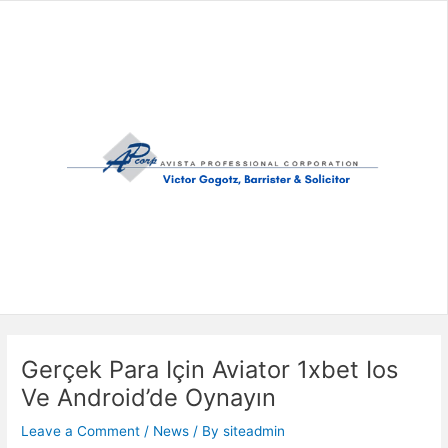
Skip
to
content
Gerçek Para Için Aviator 1xbet Ios
Ve Android’de Oynayın
Leave a Comment
/
News
/ By
siteadmin