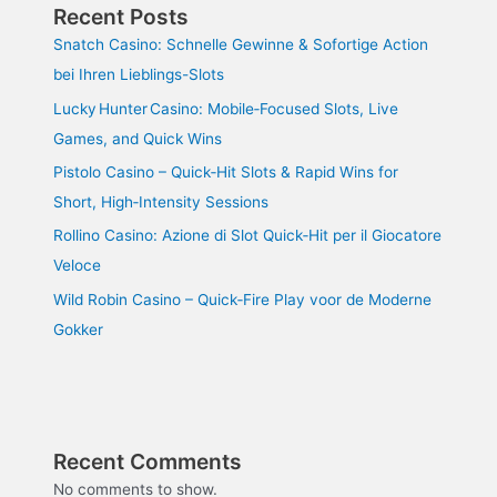
Recent Posts
Snatch Casino: Schnelle Gewinne & Sofortige Action
bei Ihren Lieblings-Slots
Lucky Hunter Casino: Mobile‑Focused Slots, Live
Games, and Quick Wins
Pistolo Casino – Quick‑Hit Slots & Rapid Wins for
Short, High‑Intensity Sessions
Rollino Casino: Azione di Slot Quick‑Hit per il Giocatore
Veloce
Wild Robin Casino – Quick‑Fire Play voor de Moderne
Gokker
Recent Comments
No comments to show.