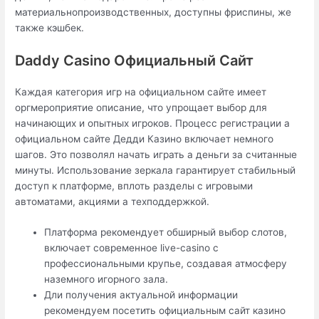
материальнопроизводственных, доступны фриспины, же
также кэшбек.
Daddy Casino Официальный Сайт
Каждая категория игр на официальном сайте имеет
оргмероприятие описание, что упрощает выбор для
начинающих и опытных игроков. Процесс регистрации а
официальном сайте Дедди Казино включает немного
шагов. Это позволял начать играть а деньги за считанные
минуты. Использование зеркала гарантирует стабильный
доступ к платформе, вплоть разделы с игровыми
автоматами, акциями а техподдержкой.
Платформа рекомендует обширный выбор слотов,
включает современное live-casino с
профессиональными крупье, создавая атмосферу
наземного игорного зала.
Дли получения актуальной информации
рекомендуем посетить официальным сайт казино