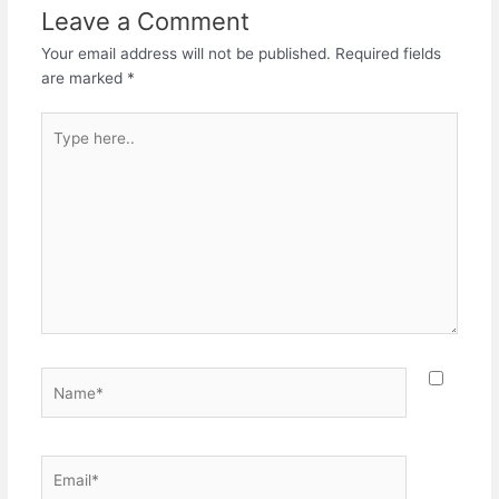
Leave a Comment
Your email address will not be published.
Required fields
are marked
*
Type
here..
Name*
Email*