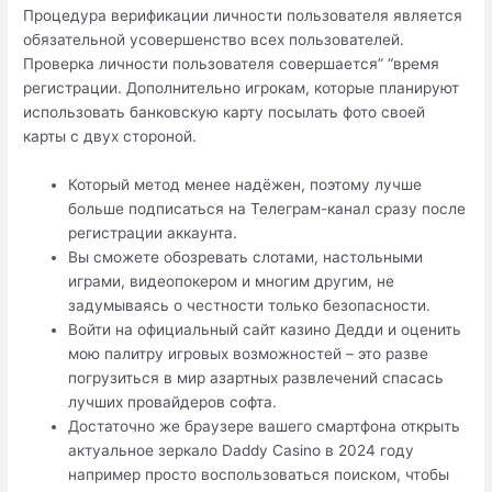
Процедура верификации личности пользователя является
обязательной усовершенство всех пользователей.
Проверка личности пользователя совершается” “время
регистрации. Дополнительно игрокам, которые планируют
использовать банковскую карту посылать фото своей
карты с двух стороной.
Который метод менее надёжен, поэтому лучше
больше подписаться на Телеграм-канал сразу после
регистрации аккаунта.
Вы сможете обозревать слотами, настольными
играми, видеопокером и многим другим, не
задумываясь о честности только безопасности.
Войти на официальный сайт казино Дедди и оценить
мою палитру игровых возможностей – это разве
погрузиться в мир азартных развлечений спасась
лучших провайдеров софта.
Достаточно же браузере вашего смартфона открыть
актуальное зеркало Daddy Casino в 2024 году
например просто воспользоваться поиском, чтобы