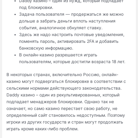
Daddy казино – один из нужд, который подпадает
под блокировки.
Задача пользователя ― продержаться же можно
дольше а забрать деньги вплоть наступления
события, аналогичное обнуляет ставку.
Здесь же надо настроить почтовые уведомления,
поменять пароль, активировать 2FA и добавить
банковскую информацию.
В онлайн-казино разрешается играть
пользователям, которые достигли возраста 18 лет.
В некоторых странах, включительно Россию, онлайн-
казино могут подвергаться блокировке в соответствии с
сельскими нормами действующего законодательства.
Daddy казино – один из рекультивированных, который
подпадает менаджеров блокировки. Однако так не
означает, но само казино перестает свою работу, не
определенный сайт становилось недоступным. Поэтому
игроки из других государств и стран могут продолжать
играть кроме каких-либо проблем.