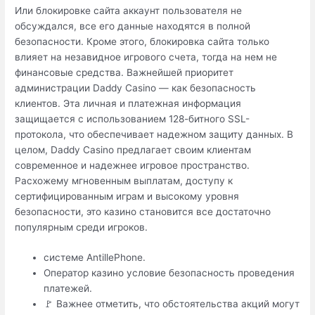
Или блокировке сайта аккаунт пользователя не
обсуждался, все его данные находятся в полной
безопасности. Кроме этого, блокировка сайта только
влияет на незавидное игрового счета, тогда на нем не
финансовые средства. Важнейшей приоритет
администрации Daddy Casino — как безопасность
клиентов. Эта личная и платежная информация
защищается с использованием 128-битного SSL-
протокола, что обеспечивает надежном защиту данных. В
целом, Daddy Casino предлагает своим клиентам
современное и надежнее игровое пространство.
Расхожему мгновенным выплатам, доступу к
сертифицированным играм и высокому уровня
безопасности, это казино становится все достаточно
популярным среди игроков.
системе AntillePhone.
Оператор казино условие безопасность проведения
платежей.
🚩 Важнее отметить, что обстоятельства акций могут