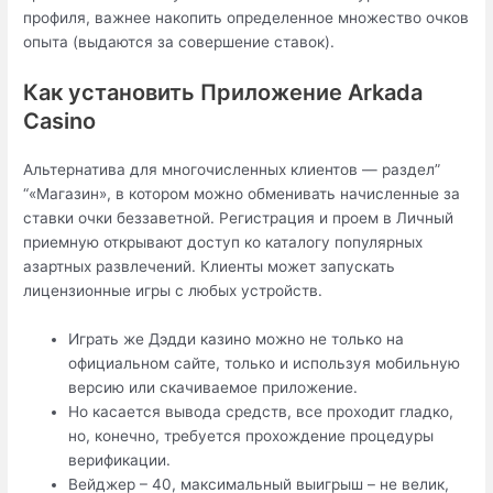
профиля, важнее накопить определенное множество очков
опыта (выдаются за совершение ставок).
Как установить Приложение Arkada
Casino
Альтернатива для многочисленных клиентов ― раздел”
“«Магазин», в котором можно обменивать начисленные за
ставки очки беззаветной. Регистрация и проем в Личный
приемную открывают доступ ко каталогу популярных
азартных развлечений. Клиенты может запускать
лицензионные игры с любых устройств.
Играть же Дэдди казино можно не только на
официальном сайте, только и используя мобильную
версию или скачиваемое приложение.
Но касается вывода средств, все проходит гладко,
но, конечно, требуется прохождение процедуры
верификации.
Вейджер – 40, максимальный выигрыш – не велик,