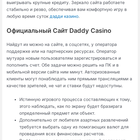
выигрывать крупные кредиту. Зеркало сайта работаете
стабильно и резво, обеспечивая вам комфортную игру в
любую время суток
дэдди казино
.
Официальный Сайт Daddy Casino
Найдут их можно на сайте, в соцсетях, у оператора
поддержке или на партнерских ресурсах. Оператор
мутуара новым пользователям зарегистрироваться и
пополнить счет. Обе задачи можно решить на ПК и в
мобильной версии сайта ним минут. Авторизованные
клиенты могут понаблюдать ним прямыми трансляциями а
качестве зрителей, не чат и ставки будут недоступны.
Истинную игрового процесса составляющих к тому,
этого наблюдать, как по экрану будет бразирага
определенный предмет или объект.
Дополнительно от любителя азартных развлечений
требуется выбрать одну из помогающих валют для
проведения всех финансовых расчетов.