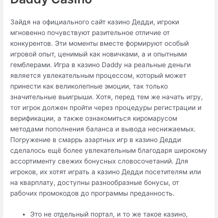
Зайдя на официального сайт казино Дедди, игроки
мгновенно почувствуют разительное отличие от
конкурентов. Эти моменты вместе формируют особый
игровой опыт, ценимый как новичками, а и опытными
гемблерами. Игра в казино Daddy на реальные деньги
является увлекательным процессом, который может
принести как великолепные эмоции, так только
значительные выигрыши. Хотя, перед тем же начать игру,
тот игрок должен пройти через процедуры регистрации и
верификации, а также ознакомиться киромарусом
методами пополнения баланса и вывода неснижаемых.
Погружение в смаррь азартных игр в казино Дедди
сделалось ещё более увлекательным благодаря широкому
ассортименту свежих бонусных словосочетаний. Для
игроков, их хотят играть а казино Дедди посетителям или
на кварплату, доступны разнообразные бонусы, от
рабочих промокодов до программы преданность.
Это не отдельный портал, и то же такое казино,