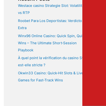
Westace casino Strategie Slot: Volatilitate
vs RTP
Roobet Para Los Deportistas: Verdicto
Extra
Winx96 Online Casino: Quick Spin, Quick
Wins – The Ultimate Short‑Session
Playbook
À quel point la vérification du casino Stake
est-elle stricte ?
Okwin33 Casino: Quick‑Hit Slots & Live
Games for Fast‑Track Wins