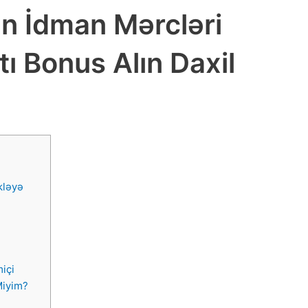
n İdman Mərcləri
ı Bonus Alın Daxil
kləyə
miçi
Miyim?