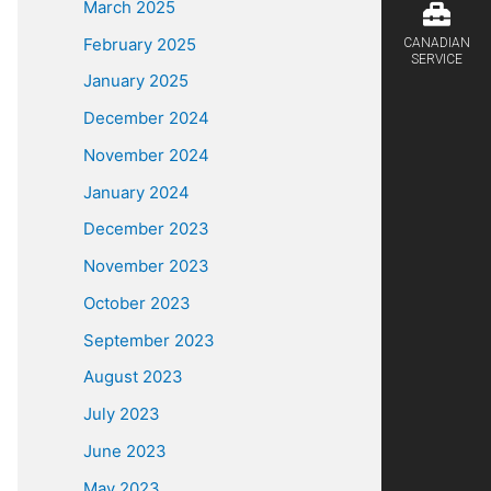
March 2025
February 2025
CANADIAN
SERVICE
January 2025
December 2024
November 2024
January 2024
December 2023
November 2023
October 2023
September 2023
August 2023
July 2023
June 2023
May 2023