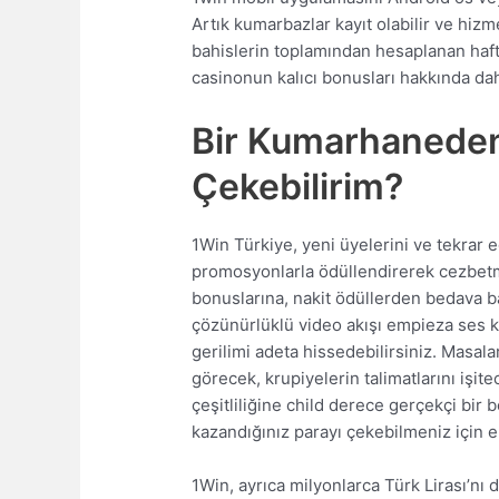
Artık kumarbazlar kayıt olabilir ve hizm
bahislerin toplamından hesaplanan hafta
casinonun kalıcı bonusları hakkında daha 
Bir Kumarhaneden
Çekebilirim?
1Win Türkiye, yeni üyelerini ve tekrar 
promosyonlarla ödüllendirerek cezbet
bonuslarına, nakit ödüllerden bedava b
çözünürlüklü video akışı empieza ses k
gerilimi adeta hissedebilirsiniz. Masal
görecek, krupiyelerin talimatlarını işite
çeşitliliğine child derece gerçekçi bir
kazandığınız parayı çekebilmeniz için 
1Win, ayrıca milyonlarca Türk Lirası’nı d