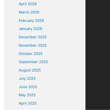
April 2026
March 2026
February 2026
January 2026
December 2025
November 2025
October 2025
September 2025
August 2025
July 2025
June 2025
May 2025
April 2025