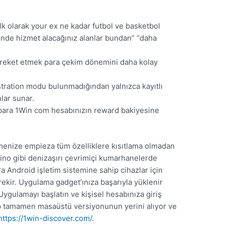
ilk olarak your ex ne kadar futbol ve basketbol
ünde hizmet alacağınız alanlar bundan” “daha
reket etmek para çekim dönemini daha kolay
tration modu bulunmadığından yalnızca kayıtlı
lar sunar.
 para 1Win com hesabınızın reward bakiyesine
menize empieza tüm özelliklere kısıtlama olmadan
sino gibi denizaşırı çevrimiçi kumarhanelerde
 Android işletim sistemine sahip cihazlar için
kir. Uygulama gadget’ınıza başarıyla yüklenir
Uygulamayı başlatın ve kişisel hesabınıza giriş
p tamamen masaüstü versiyonunun yerini alıyor ve
https://1win-discover.com/
.